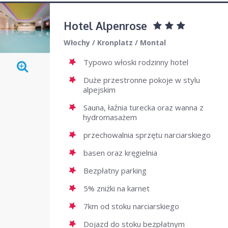
Austria Bad Kleinkirchheim
Włochy Kronplatz
Hotel Alpenrose
Włochy Alpe di Siusi
Włochy
/
Kronplatz
/
Montal
Austria Stubai
Typowo włoski rodzinny hotel
Duże przestronne pokoje w stylu
alpejskim
Sauna, łaźnia turecka oraz wanna z
hydromasażem
przechowalnia sprzętu narciarskiego
basen oraz kręgielnia
Bezpłatny parking
5% zniżki na karnet
7km od stoku narciarskiego
Dojazd do stoku bezpłatnym