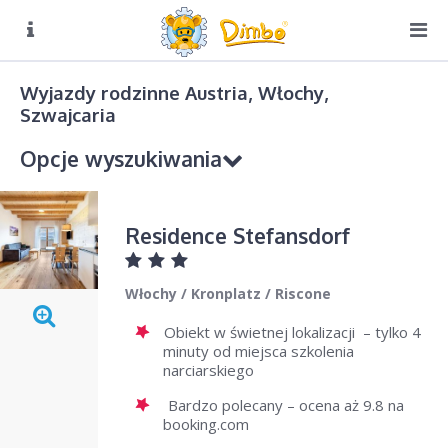
O NAS
Biuro czynne:
Wyjazdy rodzinne Austria, Włochy,
Pn-Pt: 8:00 – 16:00
Szwajcaria
DIMBO W ALPACH
Opcje wyszukiwania
DIMBO W POLSCE
LATO
Kierunek podróży
Residence Stefansdorf
GALERIA
Pfalzen
KONTAKT
Włochy
/
Kronplatz
/
Riscone
Sezon
Obiekt w świetnej lokalizacji – tylko 4
Wybierz
minuty od miejsca szkolenia
narciarskiego
Od
Do
Bardzo polecany – ocena aż 9.8 na
booking.com
Sierpień
Sierpień
2026
2026