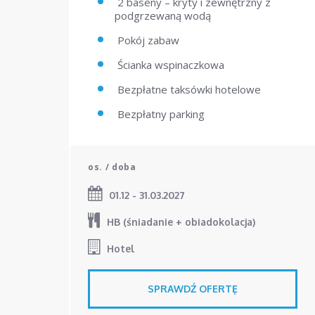
2 baseny – kryty i zewnętrzny z
podgrzewaną wodą
Pokój zabaw
Ścianka wspinaczkowa
Bezpłatne taksówki hotelowe
Bezpłatny parking
os. / doba
01.12 - 31.03.2027
HB (śniadanie + obiadokolacja)
Hotel
SPRAWDŹ OFERTĘ