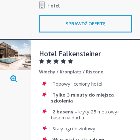
Hotel
SPRAWDŹ OFERTĘ
Hotel Falkensteiner
Włochy
/
Kronplatz
/
Riscone
Topowy i ceniony hotel
Tylko 3 minuty do miejsca
szkolenia
2 baseny
– kryty 25 metrowy i
basen na dachu
Stały ogród ziołowy
Wspaniała sala zabaw