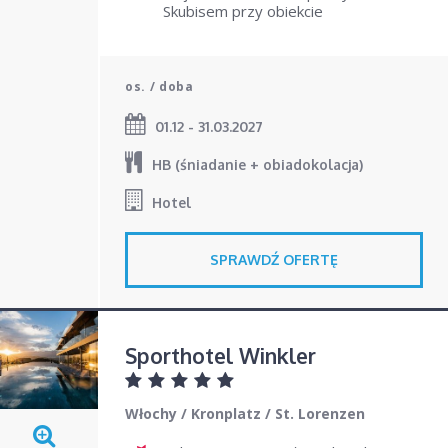
Skubisem przy obiekcie
os. / doba
01.12 - 31.03.2027
HB (śniadanie + obiadokolacja)
Hotel
SPRAWDŹ OFERTĘ
Sporthotel Winkler
Włochy
/
Kronplatz
/
St. Lorenzen