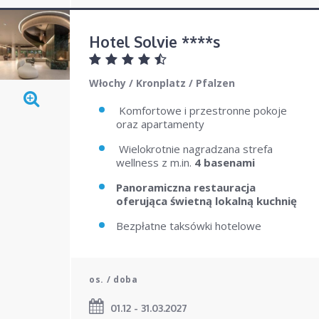
Hotel Solvie ****s
Włochy
/
Kronplatz
/
Pfalzen
Komfortowe i przestronne pokoje
oraz apartamenty
Wielokrotnie nagradzana strefa
wellness z m.in.
4 basenami
Panoramiczna restauracja
oferująca świetną lokalną kuchnię
Bezpłatne taksówki hotelowe
os. / doba
01.12 - 31.03.2027