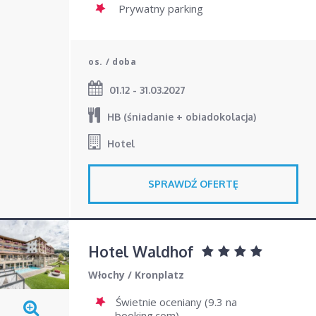
Prywatny parking
os. / doba
01.12 - 31.03.2027
HB (śniadanie + obiadokolacja)
Hotel
SPRAWDŹ OFERTĘ
Hotel Waldhof
Włochy
/
Kronplatz
Świetnie oceniany (9.3 na
booking.com)