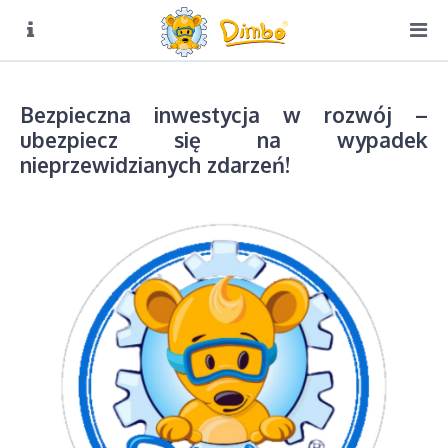
O NAS
Biuro czynne:
Pn-Pt: 8:00 – 16:00
Bezpieczna inwestycja w rozwój –
DIMBO W ALPACH
ubezpiecz się na wypadek
DIMBO W POLSCE
nieprzewidzianych zdarzeń!
LATO
GALERIA
KONTAKT