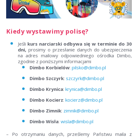
Kiedy wystawimy polisę?
Jeśli
kurs narciarski odbywa się w terminie do 30
dni,
prosimy o przesłanie danych do ubezpieczenia
na adres mailowy odpowiedniego ośrodka Dimbo,
zgodnie z poniższymi informacjami
Dimbo Korbielów
:
pilsko@dimbo.pl
Dimbo Szczyrk
:
szczyrk@dimbo.pl
Dimbo Krynica
:
krynica@dimbo.pl
Dimbo Kocierz
:
kocierz@dimbo.pl
Dimbo Zimnik
:
zimnik@dimbo.pl
Dimbo Wisła
:
wisla@dimbo.pl
– Po otrzymaniu danych, prześlemy Państwu maila z