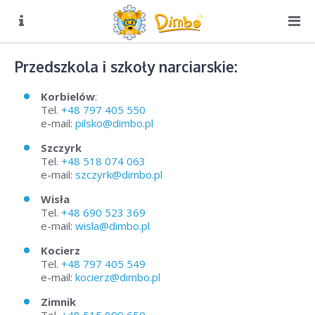
O NAS
Biuro czynne:
Przedszkola i szkoły narciarskie:
Pn-Pt: 8:00 – 16:00
DIMBO W ALPACH
Korbielów
:
Tel.
+48 797 405 550
DIMBO W POLSCE
e-mail:
pilsko@dimbo.pl
LATO
Szczyrk
Tel.
+48 518 074 063
GALERIA
e-mail:
szczyrk@dimbo.pl
KONTAKT
Wisła
Tel.
+48
690 523 369
e-mail:
wisla@dimbo.pl
KONTAKT
Kocierz
Biuro Dimbo
Tel.
+48 797 405 549
e-mail:
kocierz@dimbo.pl
Alpy
Zimnik