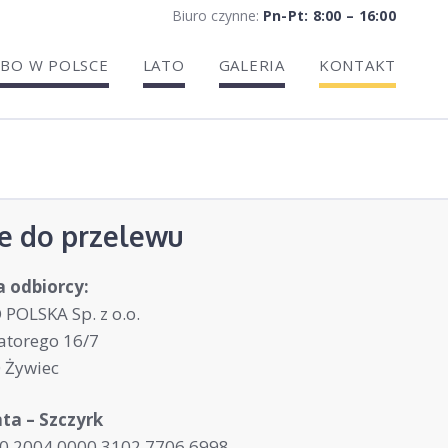
Biuro czynne:
Pn-Pt: 8:00 – 16:00
BO W POLSCE
LATO
GALERIA
KONTAKT
e do przelewu
 odbiorcy:
POLSKA Sp. z o.o.
Batorego 16/7
 Żywiec
ta – Szczyrk
0 2004 0000 3102 7706 6998