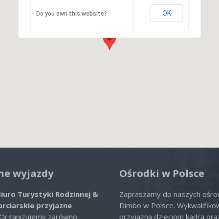
OK
Do you own this website?
ne wyjazdy
Ośrodki w Polsce
iuro Turystyki Rodzinnej &
Zapraszamy do naszych ośr
arciarskie przyjazne
Dimbo w Polsce. Wykwalifiko
 Organizujemy zarówno
przyjazna dzieciom kadra or