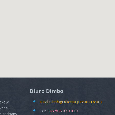
Biuro Dimbo
Dział Obsługi Klienta (08:00–16:00)
odków
wana i
Tel:
+48 508 430 410
az zadbany