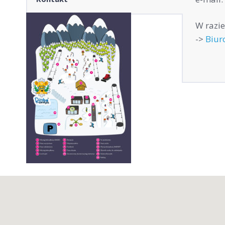
W razi
->
Biur