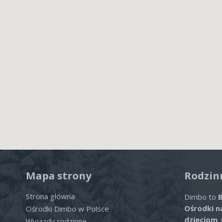
Mapa strony
Rodzin
Strona główna
Dimbo to
B
Ośrodki n
Ośrodki Dimbo w Polsce
dzieciom
.
Wyjazdy rodzinne