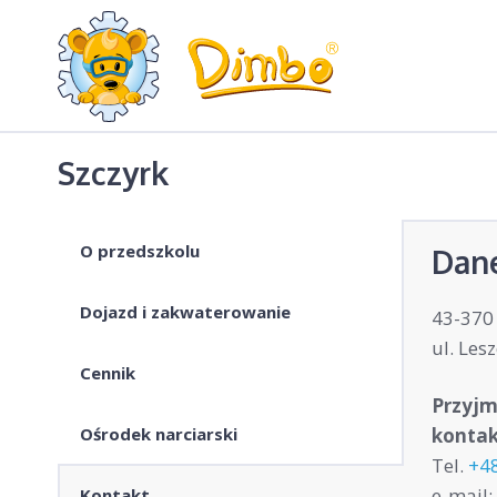
Szczyrk
O przedszkolu
Dan
Dojazd i zakwaterowanie
43-370 
ul. Les
Cennik
Przyjm
Ośrodek narciarski
kontak
Tel.
+4
e-mail:
Kontakt