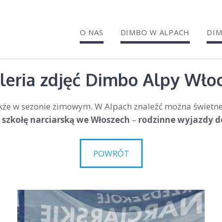
O NAS
DIMBO W ALPACH
DIM
leria zdjęć Dimbo Alpy Wło
także w sezonie zimowym. W Alpach znaleźć można świetne
 szkołę narciarską we Włoszech
–
rodzinne wyjazdy d
POWRÓT