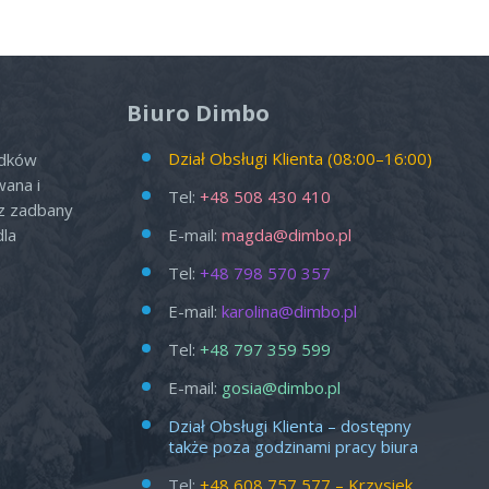
Biuro Dimbo
Dział Obsługi Klienta (08:00–16:00)
odków
wana i
Tel:
+48 508 430 410
az zadbany
dla
E-mail:
magda@dimbo.pl
Tel:
+48 798 570 357
E-mail:
karolina@dimbo.pl
Tel:
+48 797 359 599
E-mail:
gosia@dimbo.pl
Dział Obsługi Klienta – dostępny
także poza godzinami pracy biura
Tel:
+48 608 757 577
– Krzysiek