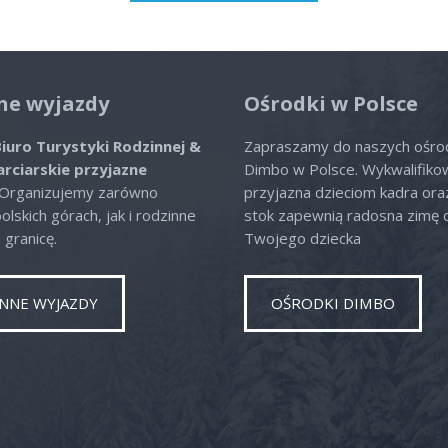
ne wyjazdy
Ośrodki w Polsce
iuro Turystyki Rodzinnej &
Zapraszamy do naszych ośr
arciarskie przyjazne
Dimbo w Polsce. Wykwalifiko
 Organizujemy zarówno
przyjazna dzieciom kadra or
lskich górach, jak i rodzinne
stok zapewnią radosna zimę 
 granicę.
Twojego dziecka
NNE WYJAZDY
OŚRODKI DIMBO