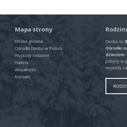
Mapa strony
Rodzin
Strona główna
Dimbo to
B
Ośrodki n
Ośrodki Dimbo w Polsce
dzieciom
.
Wyjazdy rodzinne
pobyty w po
Galeria
wyjazdy za
Aktualności
Kontakt
RODZI