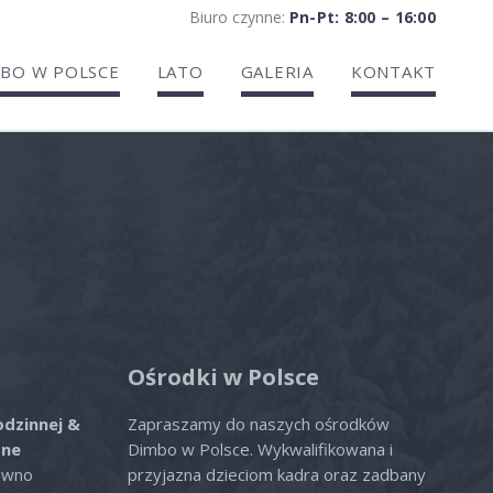
Biuro czynne:
Pn-Pt: 8:00 – 16:00
BO W POLSCE
LATO
GALERIA
KONTAKT
ria
Ośrodki w Polsce
odzinnej &
Zapraszamy do naszych ośrodków
zne
Dimbo w Polsce. Wykwalifikowana i
ówno
przyjazna dzieciom kadra oraz zadbany