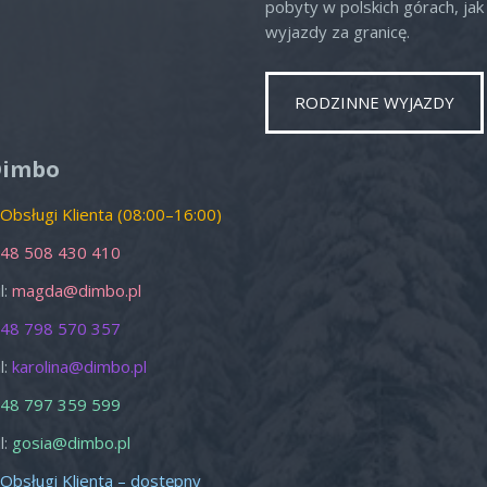
pobyty w polskich górach, jak 
wyjazdy za granicę.
RODZINNE WYJAZDY
o
Nd
1
2
Dimbo
8
9
 Obsługi Klienta (08:00–16:00)
15
16
48 508 430 410
22
23
l:
magda@dimbo.pl
29
30
48 798 570 357
5
6
l:
karolina@dimbo.pl
zamknij
48 797 359 599
l:
gosia@dimbo.pl
 Obsługi Klienta – dostępny