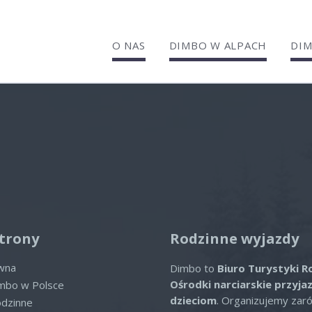
O NAS
DIMBO W ALPACH
DIM
enhotel Kindl
lne oferty
ofert spełniających wybrane kryte
trony
Rodzinne wyjazdy
ówna
Dimbo to
Biuro Turystyki R
Ośrodki narciarskie przyja
imbo w Polsce
dzieciom
. Organizujemy zar
odzinne