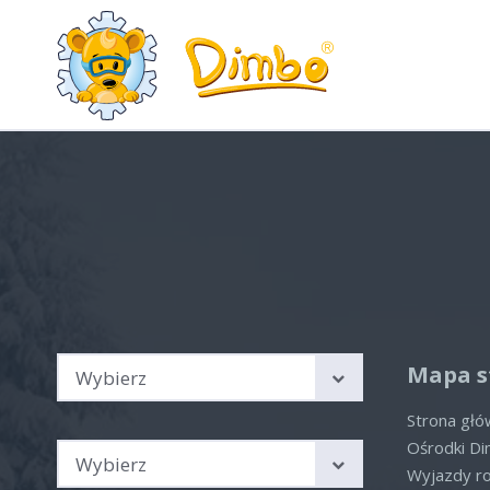
Wyjazdy rodzinne Austria,
Alp
Włochy, Szwajcaria
Aktua
Sprawdź nasze aktualne
oferty
Brak 
Kierunek podróży
Mapa s
Wybierz
Strona gł
Sezon
Ośrodki D
Wybierz
Wyjazdy r