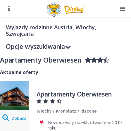
O NAS
Biuro czynne:
Wyjazdy rodzinne Austria, Włochy,
Pn-Pt: 8:00 – 16:00
Szwajcaria
DIMBO W ALPACH
Opcje wyszukiwania
DIMBO W POLSCE
Apartamenty Oberwiesen
LATO
GALERIA
Aktualne oferty
KONTAKT
Kierunek podróży
Apartamenty Oberwiesen
Wybierz
Sezon
Włochy / Kronplatz / Riscone
Wybierz
Zobacz
Nowoczesny obiekt, otwarty w 2017
roku