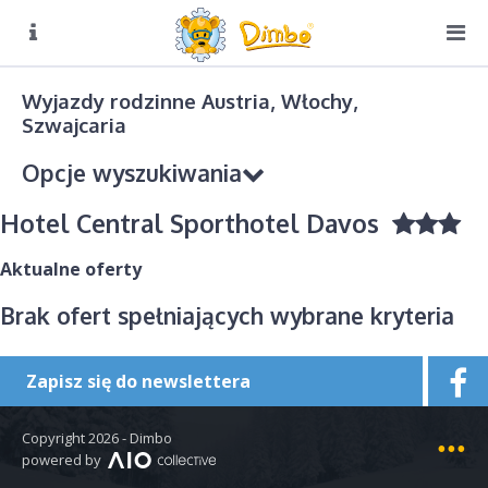
O NAS
Biuro czynne:
Wyjazdy rodzinne Austria, Włochy,
Pn-Pt: 8:00 – 16:00
Szwajcaria
DIMBO W ALPACH
Opcje wyszukiwania
DIMBO W POLSCE
Hotel Central Sporthotel Davos
LATO
GALERIA
Aktualne oferty
KONTAKT
Brak ofert spełniających wybrane kryteria
Kierunek podróży
Wybierz
Zapisz się do newslettera
Sezon
Copyright 2026 - Dimbo
Wybierz
Mapa strony
powered by