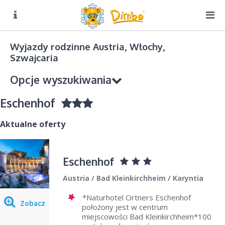
O NAS
Biuro czynne:
Wyjazdy rodzinne Austria, Włochy,
Pn-Pt: 8:00 – 16:00
Szwajcaria
DIMBO W ALPACH
Opcje wyszukiwania
DIMBO W POLSCE
Eschenhof
LATO
GALERIA
Aktualne oferty
KONTAKT
Kierunek podróży
Eschenhof
Wybierz
Austria / Bad Kleinkirchheim / Karyntia
Sezon
*Naturhotel Ortners Eschenhof
Wybierz
Zobacz
położony jest w centrum
miejscowości Bad Kleinkirchheim*100