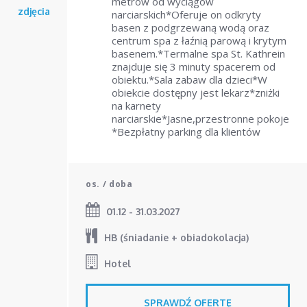
Od
Do
metrów od wyciągów
zdjęcia
narciarskich*Oferuje on odkryty
basen z podgrzewaną wodą oraz
centrum spa z łaźnią parową i krytym
Sierpień
Sierpień
2026
2026
basenem.*Termalne spa St. Kathrein
+ Pokaż więcej opcji
Pn
Wt
Śr
Pn
Cz
Wt
Pt
Śr
So
Cz
Nd
Pt
So
Nd
znajduje się 3 minuty spacerem od
obiektu.*Sala zabaw dla dzieci*W
27
28
29
27
30
28
31
29
30
1
2
31
1
2
obiekcie dostępny jest lekarz*zniżki
3
4
5
3
6
4
7
5
8
6
9
7
8
9
na karnety
narciarskie*Jasne,przestronne pokoje
10
11
12
10
13
11
14
12
15
13
16
14
15
16
*Bezpłatny parking dla klientów
17
18
19
17
20
18
21
19
22
20
23
21
22
23
24
25
26
24
27
25
28
26
29
27
30
28
29
30
os. / doba
31
1
31
2
1
3
2
4
5
3
6
4
5
6
01.12 - 31.03.2027
HB (śniadanie + obiadokolacja)
dzisiaj
dzisiaj
wyczyść
wyczyść
zamknij
zamknij
Hotel
SPRAWDŹ OFERTĘ