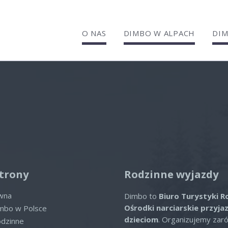
O NAS
DIMBO W ALPACH
DIM
el Berghotel
lne oferty
ofert spełniających wybrane kryte
trony
Rodzinne wyjazdy
ówna
Dimbo to
Biuro Turystyki R
Ośrodki narciarskie przyja
imbo w Polsce
dzieciom
. Organizujemy zar
odzinne