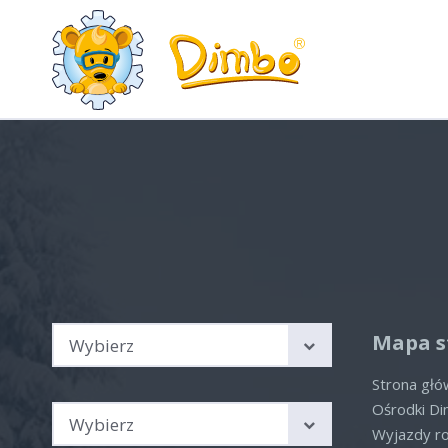
Wyjazdy rodzinne Austria,
Hot
Włochy, Szwajcaria
Aktua
Sprawdź nasze aktualne
oferty
Brak 
Kierunek podróży
Mapa s
Wybierz
Strona gł
Sezon
Ośrodki D
Wybierz
Wyjazdy r