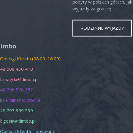
pobyty w polskich górach, jak 
wyjazdy za granicę.
RODZINNE WYJAZDY
o
Nd
1
2
Dimbo
8
9
 Obsługi Klienta (08:00–16:00)
15
16
48 508 430 410
22
23
l:
magda@dimbo.pl
29
30
48 798 570 357
5
6
l:
karolina@dimbo.pl
zamknij
48 797 359 599
l:
gosia@dimbo.pl
 Obsługi Klienta – dostępny