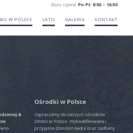
Biuro czynne:
Pn-Pt: 8:00 – 16:00
BO W POLSCE
LATO
GALERIA
KONTAKT
ria
Ośrodki w Polsce
odzinnej &
Zapraszamy do naszych ośrodków
zne
Dimbo w Polsce. Wykwalifikowana i
ówno
przyjazna dzieciom kadra oraz zadbany