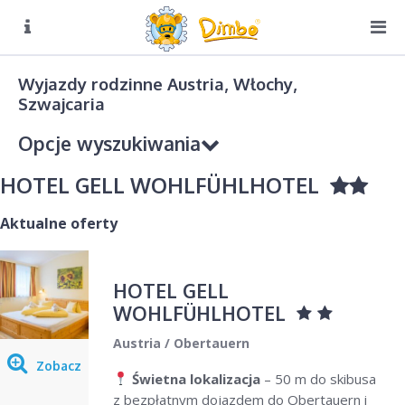
O NAS
Biuro czynne:
Wyjazdy rodzinne Austria, Włochy,
Pn-Pt: 8:00 – 16:00
Szwajcaria
DIMBO W ALPACH
Opcje wyszukiwania
DIMBO W POLSCE
HOTEL GELL WOHLFÜHLHOTEL
LATO
GALERIA
Aktualne oferty
KONTAKT
Kierunek podróży
HOTEL GELL
Wybierz
WOHLFÜHLHOTEL
Sezon
Austria / Obertauern
Wybierz
Zobacz
Świetna lokalizacja
– 50 m do skibusa
z bezpłatnym dojazdem do Obertauern i