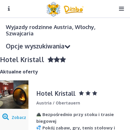
O NAS
Biuro czynne:
Wyjazdy rodzinne Austria, Włochy,
Pn-Pt: 8:00 – 16:00
Szwajcaria
DIMBO W ALPACH
Opcje wyszukiwania
DIMBO W POLSCE
Hotel Kristall
LATO
GALERIA
Aktualne oferty
KONTAKT
Kierunek podróży
Hotel Kristall
Wybierz
Austria / Obertauern
Sezon
Bezpośrednio przy stoku i trasie
Wybierz
Zobacz
biegowej
Pokój zabaw, gry, tenis stołowy i