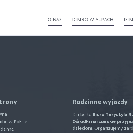
O NAS
DIMBO W ALPACH
DIM
el Monte Croce
lne oferty
ofert spełniających wybrane kryte
trony
Rodzinne wyjazdy
ówna
Dimbo to
Biuro Turystyki R
Ośrodki narciarskie przyja
imbo w Polsce
dzieciom
. Organizujemy zar
odzinne