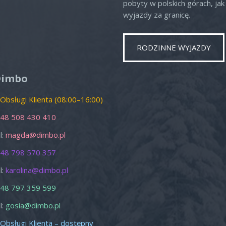
pobyty w polskich górach, jak 
wyjazdy za granicę.
RODZINNE WYJAZDY
o
Nd
1
2
Dimbo
8
9
 Obsługi Klienta (08:00–16:00)
15
16
48 508 430 410
22
23
l:
magda@dimbo.pl
29
30
48 798 570 357
5
6
l:
karolina@dimbo.pl
zamknij
48 797 359 599
l:
gosia@dimbo.pl
 Obsługi Klienta – dostępny