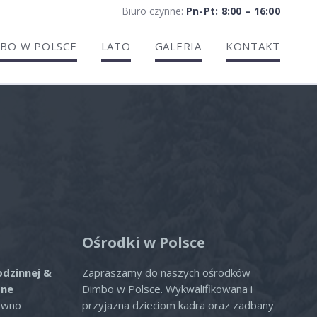
Biuro czynne:
Pn-Pt: 8:00 – 16:00
BO W POLSCE
LATO
GALERIA
KONTAKT
ria
Ośrodki w Polsce
odzinnej &
Zapraszamy do naszych ośrodków
zne
Dimbo w Polsce. Wykwalifikowana i
ówno
przyjazna dzieciom kadra oraz zadbany