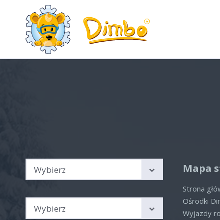
Wyjazdy rodzinne Austria,
Hot
Włochy, Szwajcaria
Aktua
Sprawdź nasze aktualne
oferty
Brak 
Kierunek podróży
Mapa s
Wybierz
Strona gł
Sezon
Ośrodki D
Wybierz
Wyjazdy r