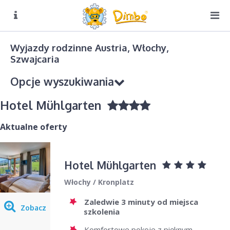
O NAS
Biuro czynne:
Wyjazdy rodzinne Austria, Włochy,
Pn-Pt: 8:00 – 16:00
Szwajcaria
DIMBO W ALPACH
Opcje wyszukiwania
DIMBO W POLSCE
Hotel Mühlgarten
LATO
GALERIA
Aktualne oferty
KONTAKT
Kierunek podróży
Hotel Mühlgarten
Wybierz
Włochy / Kronplatz
Sezon
Zaledwie 3 minuty od miejsca
Wybierz
Zobacz
szkolenia
Komfortowe pokoje z pięknym