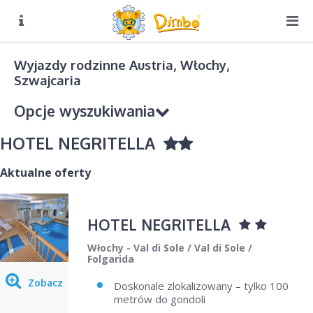
O NAS
Biuro czynne:
Wyjazdy rodzinne Austria, Włochy,
Pn-Pt: 8:00 – 16:00
Szwajcaria
DIMBO W ALPACH
Opcje wyszukiwania
DIMBO W POLSCE
HOTEL NEGRITELLA
LATO
GALERIA
Aktualne oferty
KONTAKT
Kierunek podróży
HOTEL NEGRITELLA
Wybierz
Włochy - Val di Sole / Val di Sole /
Sezon
Folgarida
Wybierz
Zobacz
Doskonale zlokalizowany – tylko 100
metrów do gondoli