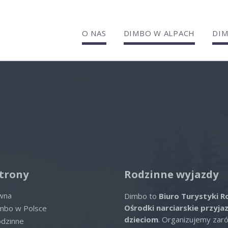
O NAS
DIMBO W ALPACH
DIM
EL RAVELLI
lne oferty
ofert spełniających wybrane kryte
trony
Rodzinne wyjazdy
ówna
Dimbo to
Biuro Turystyki R
Ośrodki narciarskie przyja
imbo w Polsce
dzieciom
. Organizujemy zar
odzinne