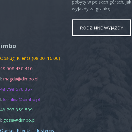
pobyty w polskich górach, jak 
wyjazdy za granicę.
RODZINNE WYJAZDY
o
Nd
1
2
Dimbo
8
9
 Obsługi Klienta (08:00–16:00)
15
16
48 508 430 410
22
23
l:
magda@dimbo.pl
29
30
48 798 570 357
5
6
l:
karolina@dimbo.pl
zamknij
48 797 359 599
l:
gosia@dimbo.pl
 Obsługi Klienta – dostępny