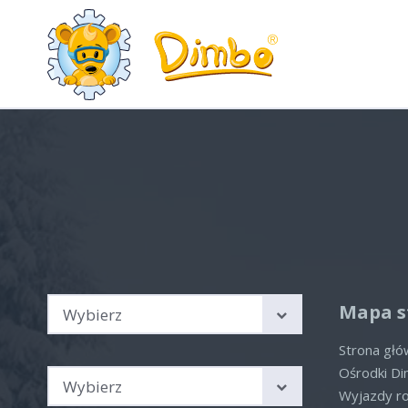
Wyjazdy rodzinne Austria,
HOT
Włochy, Szwajcaria
Aktua
Sprawdź nasze aktualne
oferty
Brak 
Kierunek podróży
Mapa s
Wybierz
Strona gł
Sezon
Ośrodki D
Wybierz
Wyjazdy r