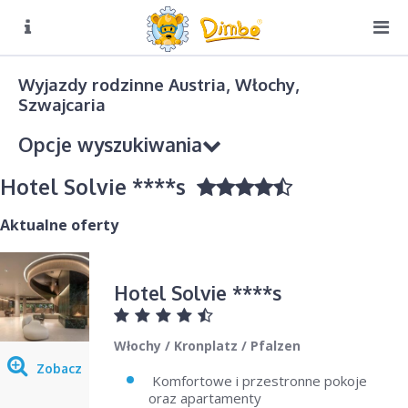
O NAS
Biuro czynne:
Wyjazdy rodzinne Austria, Włochy,
Pn-Pt: 8:00 – 16:00
Szwajcaria
DIMBO W ALPACH
Opcje wyszukiwania
DIMBO W POLSCE
Hotel Solvie ****s
LATO
GALERIA
Aktualne oferty
KONTAKT
Kierunek podróży
Hotel Solvie ****s
Wybierz
Sezon
Włochy / Kronplatz / Pfalzen
Wybierz
Zobacz
Komfortowe i przestronne pokoje
oraz apartamenty