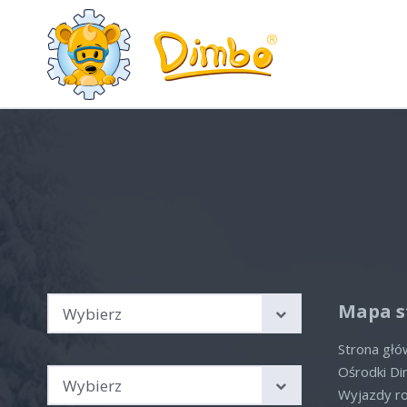
Wyjazdy rodzinne Austria,
Hot
Włochy, Szwajcaria
Aktua
Sprawdź nasze aktualne
oferty
Brak 
Kierunek podróży
Mapa s
Wybierz
Strona gł
Sezon
Ośrodki D
Wybierz
Wyjazdy r