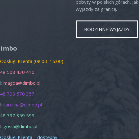
pobyty w polskich górach, jak 
wyjazdy za granicę.
RODZINNE WYJAZDY
o
Nd
1
2
Dimbo
8
9
 Obsługi Klienta (08:00–16:00)
15
16
48 508 430 410
22
23
l:
magda@dimbo.pl
29
30
48 798 570 357
5
6
l:
karolina@dimbo.pl
zamknij
48 797 359 599
l:
gosia@dimbo.pl
 Obsługi Klienta – dostępny