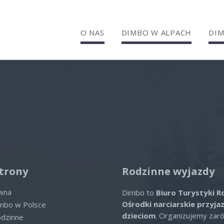
O NAS
DIMBO W ALPACH
DIM
el Waldheim
lne oferty
ofert spełniających wybrane kryte
trony
Rodzinne wyjazdy
ówna
Dimbo to
Biuro Turystyki R
Ośrodki narciarskie przyja
imbo w Polsce
dzieciom
. Organizujemy zar
odzinne