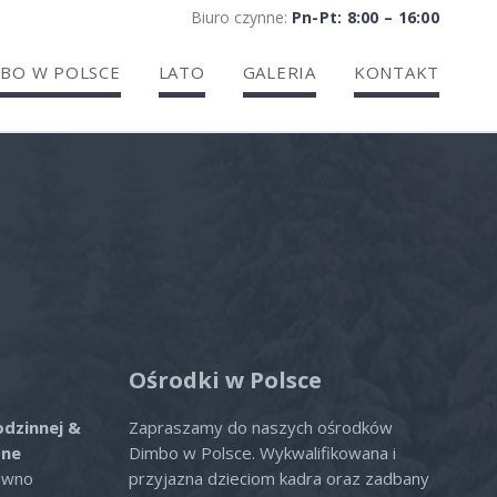
Biuro czynne:
Pn-Pt: 8:00 – 16:00
BO W POLSCE
LATO
GALERIA
KONTAKT
ria
Ośrodki w Polsce
odzinnej &
Zapraszamy do naszych ośrodków
zne
Dimbo w Polsce. Wykwalifikowana i
ówno
przyjazna dzieciom kadra oraz zadbany