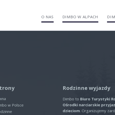
O NAS
DIMBO W ALPACH
DIM
el Panorama Davos
lne oferty
ofert spełniających wybrane kryte
trony
Rodzinne wyjazdy
ówna
Dimbo to
Biuro Turystyki R
Ośrodki narciarskie przyja
imbo w Polsce
dzieciom
. Organizujemy zar
odzinne