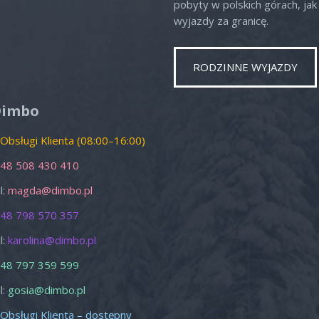
pobyty w polskich górach, jak 
wyjazdy za granicę.
RODZINNE WYJAZDY
o
Nd
1
2
Dimbo
8
9
 Obsługi Klienta (08:00–16:00)
15
16
48 508 430 410
22
23
l:
magda@dimbo.pl
29
30
48 798 570 357
5
6
l:
karolina@dimbo.pl
zamknij
48 797 359 599
l:
gosia@dimbo.pl
 Obsługi Klienta – dostępny