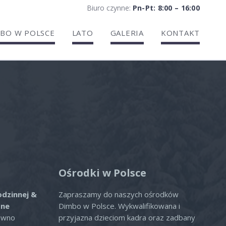
Biuro czynne:
Pn-Pt: 8:00 – 16:00
BO W POLSCE
LATO
GALERIA
KONTAKT
ria
Ośrodki w Polsce
odzinnej &
Zapraszamy do naszych ośrodków
zne
Dimbo w Polsce. Wykwalifikowana i
ówno
przyjazna dzieciom kadra oraz zadbany