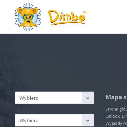
Wyjazdy rodzinne Austria,
Hot
Włochy, Szwajcaria
Aktua
Sprawdź nasze aktualne
oferty
Brak 
Kierunek podróży
Mapa s
Wybierz
Strona gł
Sezon
Ośrodki D
Wybierz
Wyjazdy r