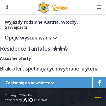
O NAS
Biuro czynne:
Wyjazdy rodzinne Austria, Włochy,
Pn-Pt: 8:00 – 16:00
Szwajcaria
DIMBO W ALPACH
Opcje wyszukiwania
DIMBO W POLSCE
Residence Tantalus
LATO
GALERIA
Aktualne oferty
KONTAKT
Brak ofert spełniających wybrane kryteria
Kierunek podróży
Wybierz
Zapisz się do newslettera
Sezon
Copyright 2026 - Dimbo
Wybierz
Mapa strony
powered by