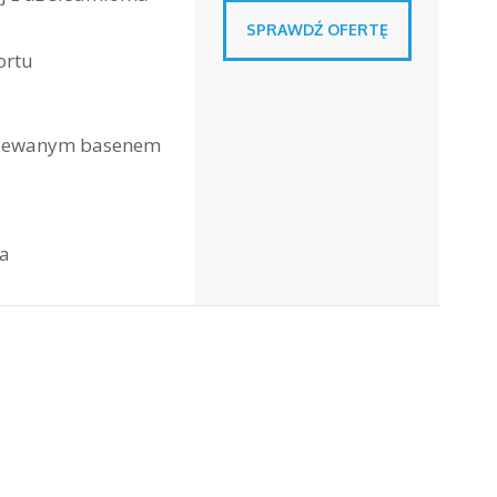
SPRAWDŹ OFERTĘ
ortu
rzewanym basenem
ka