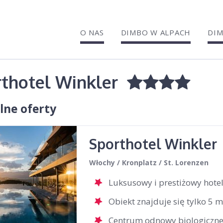
O NAS
DIMBO W ALPACH
DIM
rthotel Winkler
lne oferty
Sporthotel Winkle
Włochy / Kronplatz / St. Lorenzen
Luksusowy i prestiżowy hote
Obiekt znajduje się tylko 5 
Centrum odnowy biologiczne