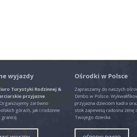
ne wyjazdy
Ośrodki w Polsce
iuro Turystyki Rodzinnej &
Zapraszamy do naszych ośr
arciarskie przyjazne
Dimbo w Polsce. Wykwalifiko
 Organizujemy zarówno
przyjazna dzieciom kadra or
lskich górach, jak i rodzinne
stok zapewnią radosna zimę 
 granicę.
Twojego dziecka