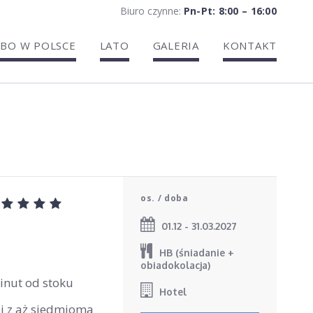
Biuro czynne:
Pn-Pt: 8:00 – 16:00
BO W POLSCE
LATO
GALERIA
KONTAKT
r
os. / doba
01.12 - 31.03.2027
HB (śniadanie +
l
obiadokolacja)
minut od stoku
Hotel
j z aż siedmioma