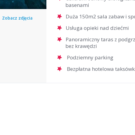
basenami
Duża 150m2 sala zabaw i sp
Zobacz zdjęcia
Usługa opieki nad dziećmi
o
Nd
Panoramiczny taras z podg
1
2
bez krawędzi
8
9
Podziemny parking
15
16
Bezpłatna hotelowa taksów
22
23
29
30
5
6
zamknij