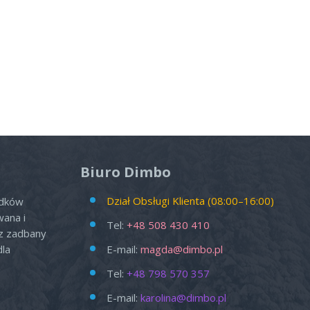
Biuro Dimbo
Dział Obsługi Klienta (08:00–16:00)
odków
wana i
Tel:
+48 508 430 410
az zadbany
dla
E-mail:
magda@dimbo.pl
Tel:
+48 798 570 357
E-mail:
karolina@dimbo.pl