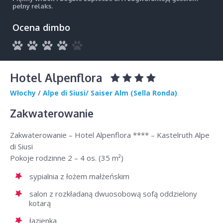
pełny relaks.
Ocena dimbo
Hotel Alpenflora
Włochy
/
Alpe di Siusi/ Saiser Alm (Sella Ronda)
Zakwaterowanie
Zakwaterowanie – Hotel Alpenflora **** – Kastelruth Alpe
di Siusi
Pokoje rodzinne 2 – 4 os. (35 m²)
sypialnia z łożem małżeńskim
salon z rozkładaną dwuosobową sofą oddzielony
kotarą
łazienka