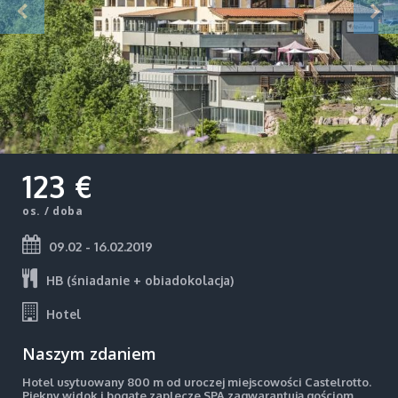
123 €
os. / doba
09.02 - 16.02.2019
HB (śniadanie + obiadokolacja)
Hotel
Naszym zdaniem
Hotel usytuowany 800 m od uroczej miejscowości Castelrotto.
Piękny widok i bogate zaplecze SPA zagwarantują gościom