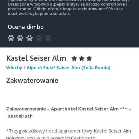
Urządzone w typowo alpejskim stylu są bardzo komfortowe i
przestronne. Obiekt oferuje bogato rozbudowane SPA oraz
możliwość wykupienia śniadań.
Ocena dimbo
Kastel Seiser Alm
Włochy
/
Alpe di Siusi/ Saiser Alm (Sella Ronda)
Zakwaterowanie
Zakwaterowanie – Aparthotel Kastel Seiser Alm *** –
Kastelruth
*Trzygwiazdkowy hotel apartamentowy Kastel Seiser Alm
położony jest w miejscowości Castelrotto