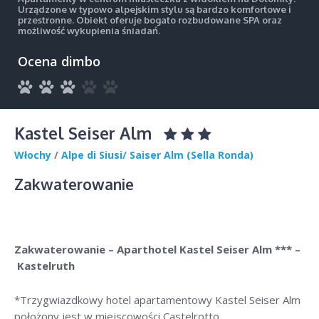
Urządzone w typowo alpejskim stylu są bardzo komfortowe i
przestronne. Obiekt oferuje bogato rozbudowane SPA oraz
możliwość wykupienia śniadań.
Ocena dimbo
Kastel Seiser Alm
Włochy
/
Alpe di Siusi/ Saiser Alm (Sella Ronda)
Zakwaterowanie
Zakwaterowanie – Aparthotel Kastel Seiser Alm *** –
Kastelruth
*Trzygwiazdkowy hotel apartamentowy Kastel Seiser Alm
położony jest w miejscowości Castelrotto