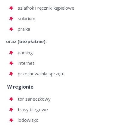
szlafrok i ręczniki kąpielowe
solarium
pralka
oraz (bezpłatnie):
parking
internet
przechowalnia sprzętu
W regionie
tor saneczkowy
trasy biegowe
lodowisko