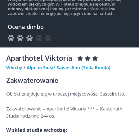
widokiem pięknych gór. W Hotelu znajduje się centrum
odnowy biologicznej i sauny, przestronna sfera relaksu
zapewni ciepło i energię po męczącym dnu na nartach.
Ocena dimbo
Aparthotel Viktoria
Włochy
/
Alpe di Siusi/ Saiser Alm (Sella Ronda)
Zakwaterowanie
Obiekt znajduje się w uroczej miejscowości Castelrotto.
Zakwaterowanie – Aparthotel Viktoria *** – Kastelruth
Studia rodzinne 2-4 os.
W skład studia wchodzą: