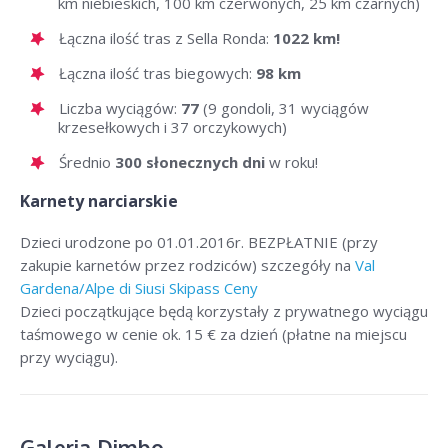
km niebieskich, 100 km czerwonych, 25 km czarnych)
Łączna ilość tras z Sella Ronda:
1022 km!
Łączna ilość tras biegowych:
98 km
Liczba wyciągów:
77
(9 gondoli, 31 wyciągów
krzesełkowych i 37 orczykowych)
Średnio
300 słonecznych dni
w roku!
Karnety narciarskie
Dzieci urodzone po 01.01.2016r. BEZPŁATNIE (przy
zakupie karnetów przez rodziców) szczegóły na
Val
Gardena/Alpe di Siusi Skipass Ceny
Dzieci początkujące będą korzystały z prywatnego wyciągu
taśmowego w cenie ok. 15 € za dzień (płatne na miejscu
przy wyciągu).
Galeria Dimbo