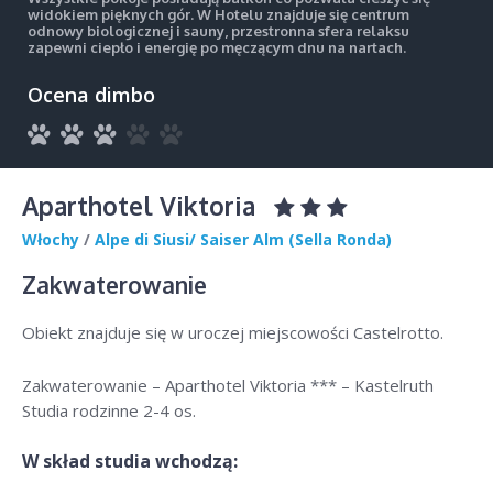
widokiem pięknych gór. W Hotelu znajduje się centrum
odnowy biologicznej i sauny, przestronna sfera relaksu
zapewni ciepło i energię po męczącym dnu na nartach.
Ocena dimbo
Aparthotel Viktoria
Włochy
/
Alpe di Siusi/ Saiser Alm (Sella Ronda)
Zakwaterowanie
Obiekt znajduje się w uroczej miejscowości Castelrotto.
Zakwaterowanie – Aparthotel Viktoria *** – Kastelruth
Studia rodzinne 2-4 os.
W skład studia wchodzą: