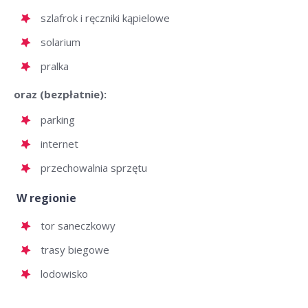
szlafrok i ręczniki kąpielowe
solarium
pralka
oraz (bezpłatnie):
parking
internet
przechowalnia sprzętu
W regionie
tor saneczkowy
trasy biegowe
lodowisko