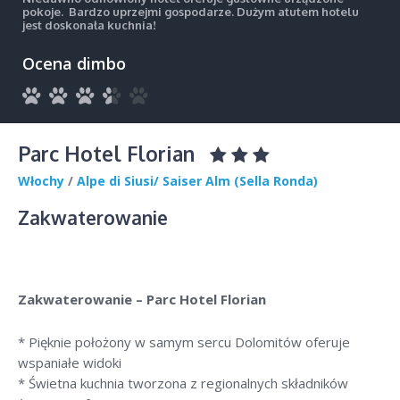
pokoje. Bardzo uprzejmi gospodarze. Dużym atutem hotelu
jest doskonała kuchnia!
Ocena dimbo
Parc Hotel Florian
Włochy
/
Alpe di Siusi/ Saiser Alm (Sella Ronda)
Zakwaterowanie
Zakwaterowanie – Parc Hotel Florian
* Pięknie położony w samym sercu Dolomitów oferuje
wspaniałe widoki
* Świetna kuchnia tworzona z regionalnych składników