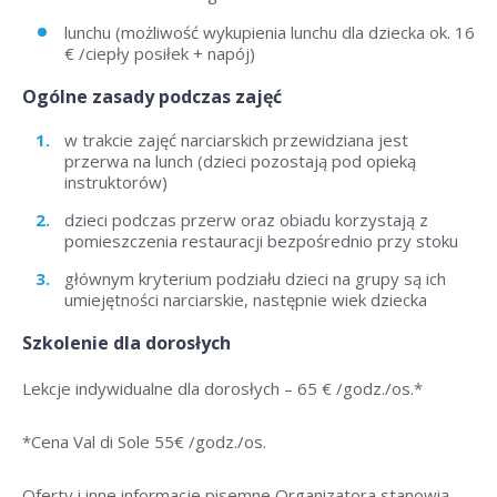
lunchu (możliwość wykupienia lunchu dla dziecka ok. 16
€ /ciepły posiłek + napój)
Ogólne zasady podczas zajęć
w trakcie zajęć narciarskich przewidziana jest
przerwa na lunch (dzieci pozostają pod opieką
instruktorów)
dzieci podczas przerw oraz obiadu korzystają z
pomieszczenia restauracji bezpośrednio przy stoku
głównym kryterium podziału dzieci na grupy są ich
umiejętności narciarskie, następnie wiek dziecka
Szkolenie dla dorosłych
Lekcje indywidualne dla dorosłych –
65 € /godz./os
.*
*Cena Val di Sole 55
€ /godz./os
.
Oferty i inne informacje pisemne Organizatora stanowią