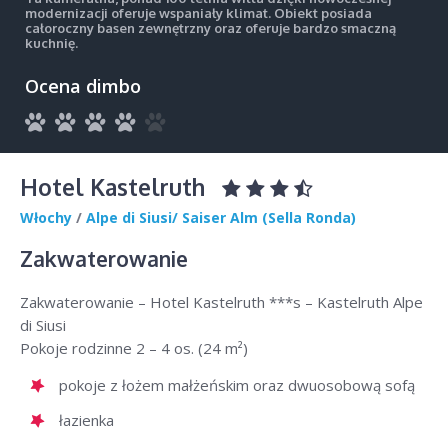
modernizacji oferuje wspaniały klimat. Obiekt posiada
całoroczny basen zewnętrzny oraz oferuje bardzo smaczną
kuchnię.
Ocena dimbo
Hotel Kastelruth
Włochy
/
Alpe di Siusi/ Saiser Alm (Sella Ronda)
Zakwaterowanie
Zakwaterowanie – Hotel Kastelruth ***s – Kastelruth Alpe
di Siusi
Pokoje rodzinne 2 – 4 os. (24 m²)
pokoje z łożem małżeńskim oraz dwuosobową sofą
łazienka