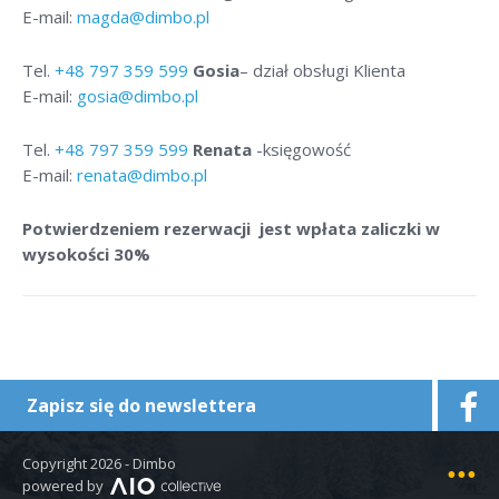
E-mail:
magda@dimbo.pl
Tel.
+48
797 359 599
Gosia
– dział obsługi Klienta
E-mail:
gosia@dimbo.pl
Tel.
+48
797 359 599
Renata
-księgowość
E-mail:
renata@dimbo.pl
Potwierdzeniem rezerwacji jest wpłata zaliczki w
wysokości 30%
Zapisz się do newslettera
Copyright 2026 - Dimbo
Mapa strony
powered by