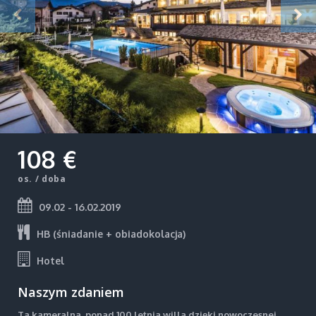
108 €
os. / doba
09.02 - 16.02.2019
HB (śniadanie + obiadokolacja)
Hotel
Naszym zdaniem
Ta kameralna, ponad 100 letnia willa dzięki nowoczesnej