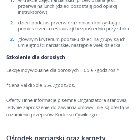
w trakcie zajęć narciarskich przewidziana jest
przerwa na lunch (dzieci pozostają pod opieką
instruktorów)
dzieci podczas przerw oraz obiadu korzystają z
pomieszczenia restauracji bezpośrednio przy stoku
głównym kryterium podziału dzieci na grupy są ich
umiejętności narciarskie, następnie wiek dziecka
Szkolenie dla dorosłych
Lekcje indywidualne dla dorosłych –
65 € /godz./os
.*
*Cena Val di Sole 55
€ /godz./os
.
Oferty i inne informacje pisemne Organizatora stanowią
jedynie zaproszenie do zawarcia umowy i nie są ofertą w
rozumieniu przepisów Kodeksu Cywilnego.
Ośrodek narciarski oraz karnety