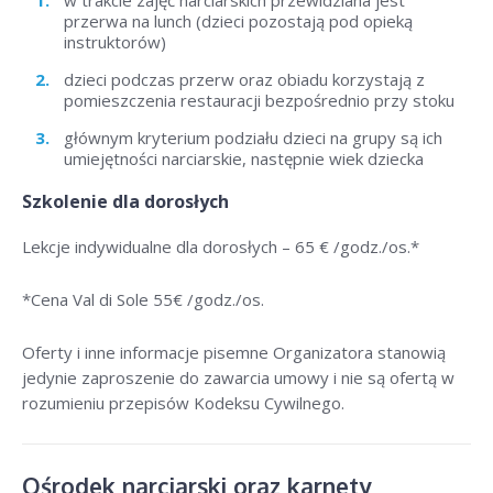
w trakcie zajęć narciarskich przewidziana jest
przerwa na lunch (dzieci pozostają pod opieką
instruktorów)
dzieci podczas przerw oraz obiadu korzystają z
pomieszczenia restauracji bezpośrednio przy stoku
głównym kryterium podziału dzieci na grupy są ich
umiejętności narciarskie, następnie wiek dziecka
Szkolenie dla dorosłych
Lekcje indywidualne dla dorosłych –
65 € /godz./os
.*
*Cena Val di Sole 55
€ /godz./os
.
Oferty i inne informacje pisemne Organizatora stanowią
jedynie zaproszenie do zawarcia umowy i nie są ofertą w
rozumieniu przepisów Kodeksu Cywilnego.
Ośrodek narciarski oraz karnety