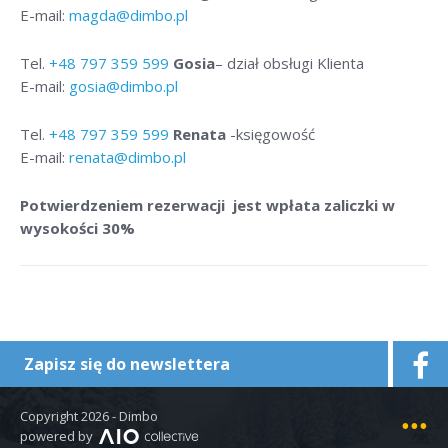
E-mail:
magda@dimbo.pl
Tel.
+48
797 359 599
Gosia
– dział obsługi Klienta
E-mail:
gosia@dimbo.pl
Tel.
+48
797 359 599
Renata
-księgowość
E-mail:
renata@dimbo.pl
Potwierdzeniem rezerwacji jest wpłata zaliczki w
wysokości 30%
Zapisz się do newslettera
Copyright 2026 - Dimbo
Mapa strony
powered by