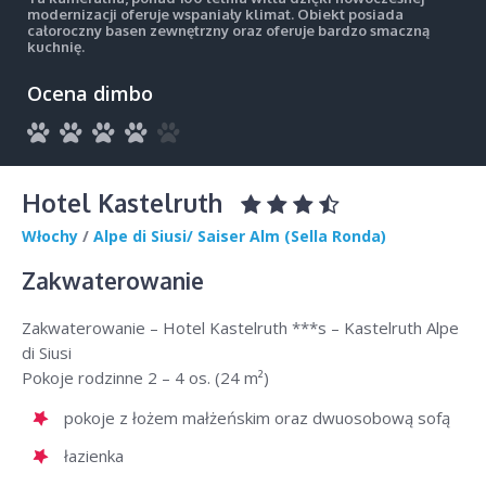
modernizacji oferuje wspaniały klimat. Obiekt posiada
całoroczny basen zewnętrzny oraz oferuje bardzo smaczną
kuchnię.
Ocena dimbo
Hotel Kastelruth
Włochy
/
Alpe di Siusi/ Saiser Alm (Sella Ronda)
Zakwaterowanie
Zakwaterowanie – Hotel Kastelruth ***s – Kastelruth Alpe
di Siusi
Pokoje rodzinne 2 – 4 os. (24 m²)
pokoje z łożem małżeńskim oraz dwuosobową sofą
łazienka