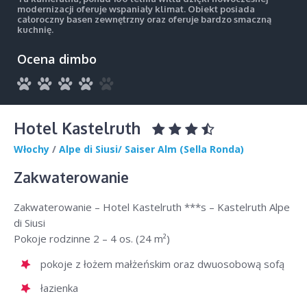
modernizacji oferuje wspaniały klimat. Obiekt posiada
całoroczny basen zewnętrzny oraz oferuje bardzo smaczną
kuchnię.
Ocena dimbo
Hotel Kastelruth
Włochy
/
Alpe di Siusi/ Saiser Alm (Sella Ronda)
Zakwaterowanie
Zakwaterowanie – Hotel Kastelruth ***s – Kastelruth Alpe
di Siusi
Pokoje rodzinne 2 – 4 os. (24 m²)
pokoje z łożem małżeńskim oraz dwuosobową sofą
łazienka