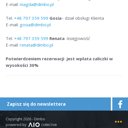
E-mail:
magda@dimbo.pl
Tel.
+48
797 359 599
Gosia
– dział obsługi Klienta
E-mail:
gosia@dimbo.pl
Tel.
+48
797 359 599
Renata
-księgowość
E-mail:
renata@dimbo.pl
Potwierdzeniem rezerwacji jest wpłata zaliczki w
wysokości 30%
Zapisz się do newslettera
Copyright 2026 - Dimbo
Mapa strony
powered by