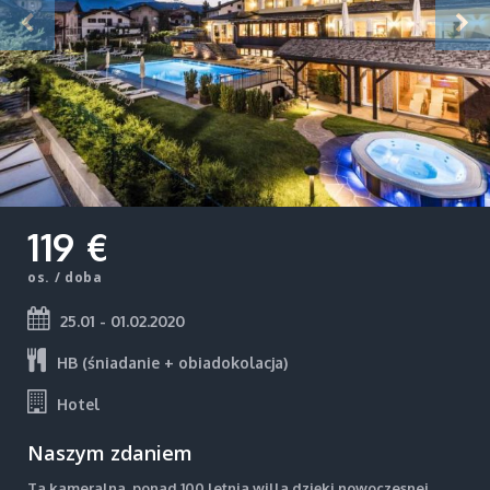
119 €
os. / doba
25.01 - 01.02.2020
HB (śniadanie + obiadokolacja)
Hotel
Naszym zdaniem
Ta kameralna, ponad 100 letnia willa dzięki nowoczesnej