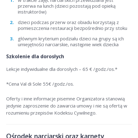
w trakcie zajęć narciarskich przewidziana jest
przerwa na lunch (dzieci pozostają pod opieką
instruktorów)
dzieci podczas przerw oraz obiadu korzystają z
pomieszczenia restauracji bezpośrednio przy stoku
głównym kryterium podziału dzieci na grupy są ich
umiejętności narciarskie, następnie wiek dziecka
Szkolenie dla dorosłych
Lekcje indywidualne dla dorosłych –
65 € /godz./os
.*
*Cena Val di Sole 55
€ /godz./os
.
Oferty i inne informacje pisemne Organizatora stanowią
jedynie zaproszenie do zawarcia umowy i nie są ofertą w
rozumieniu przepisów Kodeksu Cywilnego.
Ośrodek narciarski oraz karnety