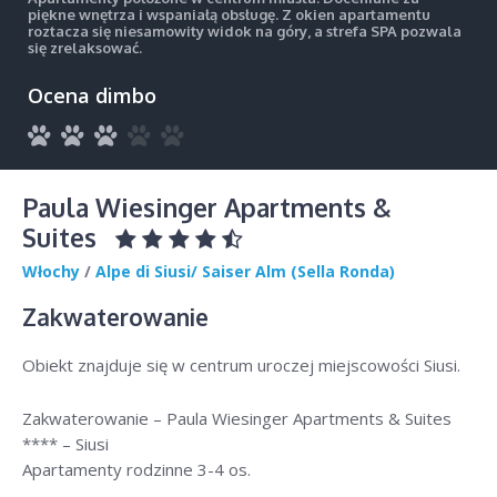
piękne wnętrza i wspaniałą obsługę. Z okien apartamentu
roztacza się niesamowity widok na góry, a strefa SPA pozwala
się zrelaksować.
Ocena dimbo
Paula Wiesinger Apartments &
Suites
Włochy
/
Alpe di Siusi/ Saiser Alm (Sella Ronda)
Zakwaterowanie
Obiekt znajduje się w centrum uroczej miejscowości Siusi.
Zakwaterowanie – Paula Wiesinger Apartments & Suites
**** – Siusi
Apartamenty rodzinne 3-4 os.