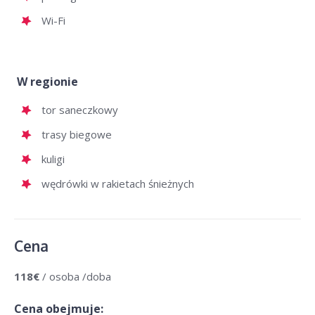
Wi-Fi
W regionie
tor saneczkowy
trasy biegowe
kuligi
wędrówki w rakietach śnieżnych
Cena
118€
/ osoba /doba
Cena obejmuje: