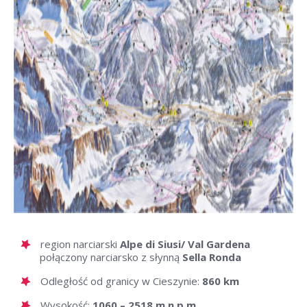
region narciarski
Alpe di Siusi/ Val Gardena
połączony narciarsko z słynną
Sella Ronda
Odległość od granicy w Cieszynie:
860 km
Wysokość:
1060 – 2518 m n.p.m