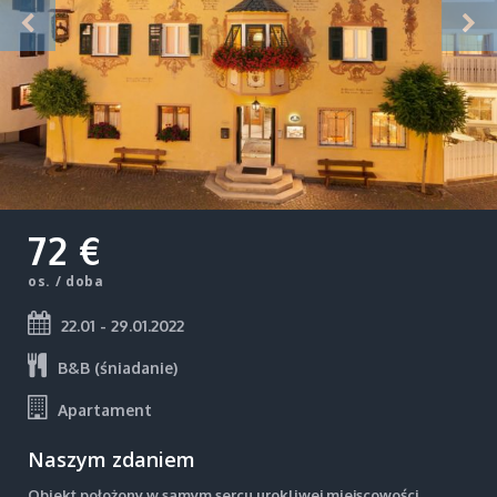
72 €
os. / doba
22.01 - 29.01.2022
B&B (śniadanie)
Apartament
Naszym zdaniem
Obiekt położony w samym sercu urokliwej miejscowości