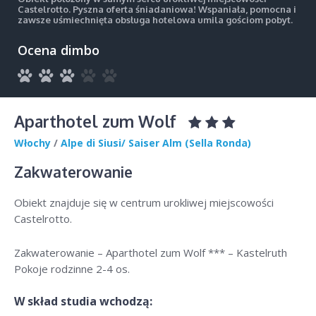
Castelrotto. Pyszna oferta śniadaniowa! Wspaniała, pomocna i
zawsze uśmiechnięta obsługa hotelowa umila gościom pobyt.
Ocena dimbo
Aparthotel zum Wolf
Włochy
/
Alpe di Siusi/ Saiser Alm (Sella Ronda)
Zakwaterowanie
Obiekt znajduje się w centrum urokliwej miejscowości
Castelrotto.
Zakwaterowanie – Aparthotel zum Wolf *** – Kastelruth
Pokoje rodzinne 2-4 os.
W skład studia wchodzą: