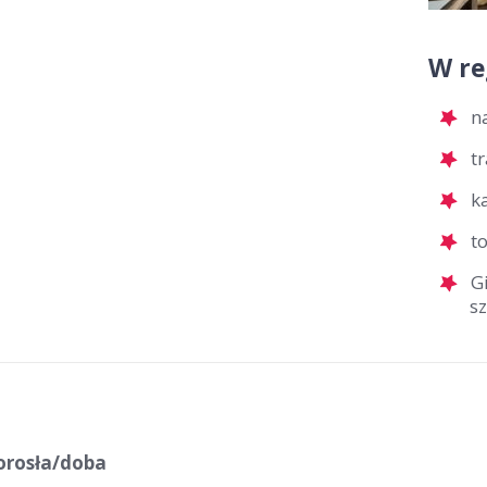
W re
n
t
k
t
G
s
orosła/doba