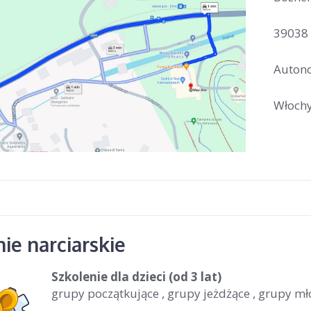
39038 
Autono
Włoch
ie narciarskie
Szkolenie dla dzieci (od 3 lat)
grupy początkujące , grupy jeżdżące , grupy m