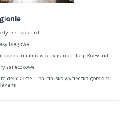
gionie
arty i snowboard
rasy biegowe
armienie reniferów przy górnej stacji Rotwand
ory saneczkowe
iro delle Cime – narciarska wycieczka górskimi
zlakami