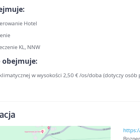
ejmuje:
erowanie Hotel
enie
eczenie KL, NNW
 obejmuje:
klimatycznej w wysokości 2,50 € /os/doba (dotyczy osób 
acja
https:
Bozner 