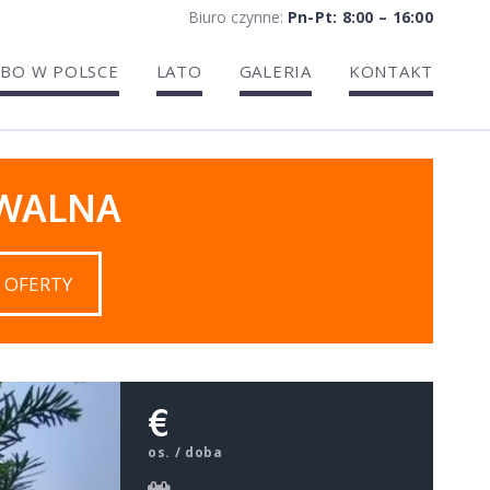
Biuro czynne:
Pn-Pt: 8:00 – 16:00
BO W POLSCE
LATO
GALERIA
KONTAKT
IWALNA
 OFERTY
€
os. / doba