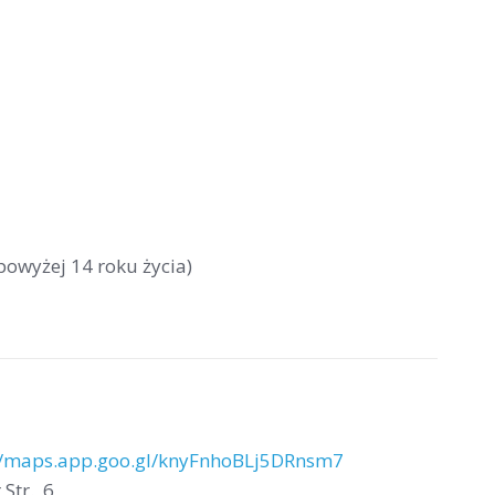
powyżej 14 roku życia)
//maps.app.goo.gl/knyFnhoBLj5DRnsm7
Str., 6,