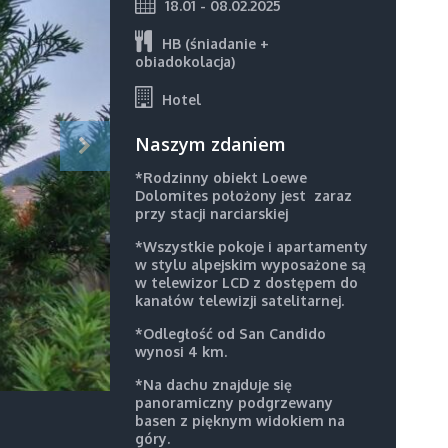
18.01 - 08.02.2025
HB (śniadanie +
obiadokolacja)
Hotel
Naszym zdaniem
*Rodzinny obiekt Loewe
Dolomites położony jest zaraz
przy stacji narciarskiej
*Wszystkie pokoje i apartamenty
w stylu alpejskim wyposażone są
w telewizor LCD z dostępem do
kanałów telewizji satelitarnej.
*Odległość od San Candido
wynosi 4 km.
*Na dachu znajduje się
panoramiczny podgrzewany
basen z pięknym widokiem na
góry.