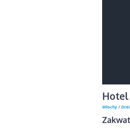
Hote
Włochy
/
Drei
Zakwat