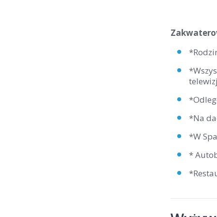
Zakwaterow
*Rodzin
*Wszys
telewizj
*Odleg
*Na da
*W Spa 
* Autob
*Restau