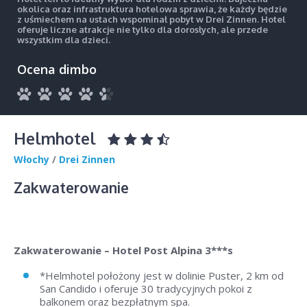
okolica oraz infrastruktura hotelowa sprawia, że każdy będzie
z uśmiechem na ustach wspominał pobyt w Drei Zinnen. Hotel
oferuje liczne atrakcje nie tylko dla dorosłych, ale przede
wszystkim dla dzieci.
Ocena dimbo
Helmhotel
Włochy
/
Drei Zinnen
Zakwaterowanie
Zakwaterowanie – Hotel Post Alpina 3***s
*Helmhotel położony jest w dolinie Puster, 2 km od
San Candido i oferuje 30 tradycyjnych pokoi z
balkonem oraz bezpłatnym spa.