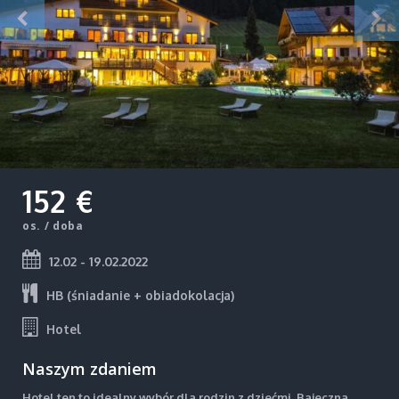
152 €
os. / doba
12.02 - 19.02.2022
HB (śniadanie + obiadokolacja)
Hotel
Naszym zdaniem
Hotel ten to idealny wybór dla rodzin z dziećmi. Bajeczna