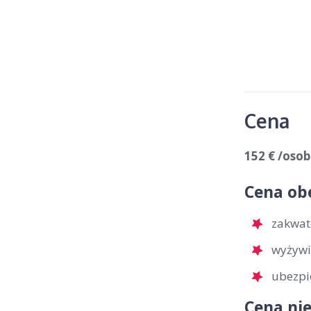
Cena
152 € /oso
Cena ob
zakwat
wyżywi
ubezpi
Cena nie