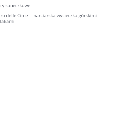
ory saneczkowe
iro delle Cime – narciarska wycieczka górskimi
zlakami