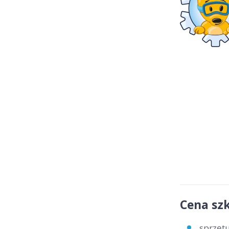
Cena szk
sprzętu