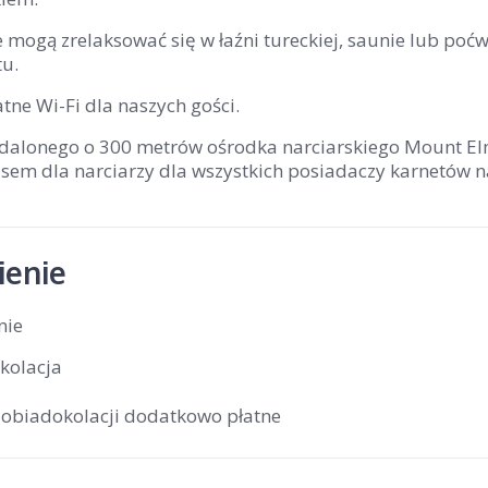
 mogą zrelaksować się w łaźni tureckiej, saunie lub poć
tu.
tne Wi-Fi dla naszych gości.
dalonego o 300 metrów ośrodka narciarskiego Mount 
em dla narciarzy dla wszystkich posiadaczy karnetów na
enie
nie
kolacja
 obiadokolacji dodatkowo płatne