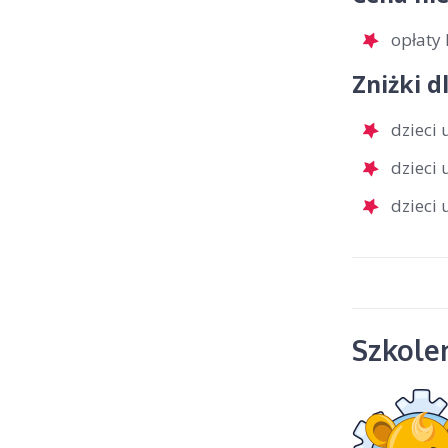
opłaty 
Zniżki d
dzieci 
dzieci
dzieci
Szkolen