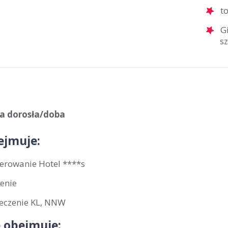
t
G
s
ba dorosła/doba
ejmuje:
erowanie Hotel ****s
enie
eczenie KL, NNW
 obejmuje: