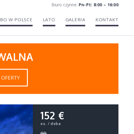
Biuro czynne:
Pn-Pt: 8:00 – 16:00
BO W POLSCE
LATO
GALERIA
KONTAKT
IWALNA
 OFERTY
152 €
os. / doba