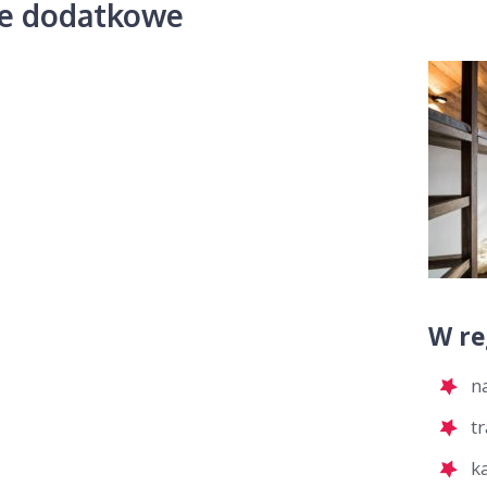
je dodatkowe
W re
n
t
k