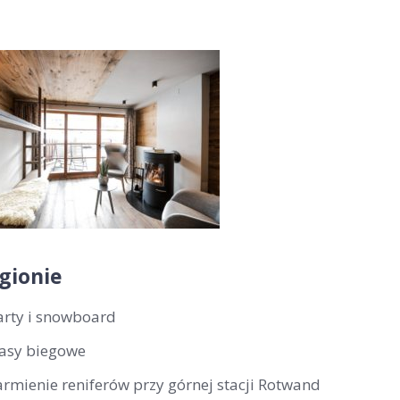
gionie
arty i snowboard
rasy biegowe
armienie reniferów przy górnej stacji Rotwand