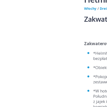
Włochy
/
Drei
Zakwat
Zakwaterow
*Helmho
bezpła
*Obiekt
*Pokoje
zestaw
*W hote
Połudn
z jajek
komink