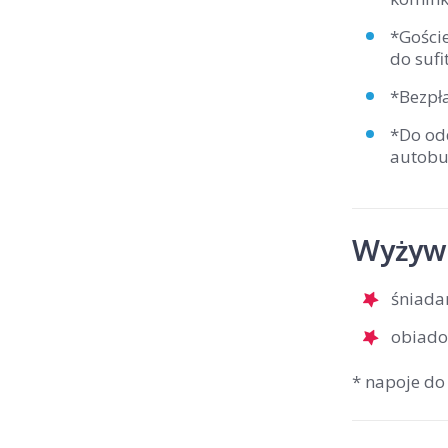
*Goście
do sufi
*Bezpła
*Do od
autobus
Wyżywi
śniada
obiado
* napoje do