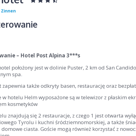
 Zinnen
erowanie
anie – Hotel Post Alpina 3***s
tel położony jest w dolinie Puster, 2 km od San Candido
tnym spa.
 zapewnia także odkryty basen, restaurację oraz bezpłatn
 w hotelu Helm wyposażone są w telewizor z płaskim ekr
em kosmetyków
lu znajdują się 2 restauracje, z czego 1 jest otwarta wyłą
iowego Tyrolu i kuchni śródziemnomorskiej, a także śni
 i domowe ciasta. Goście mogą również korzystać z nowo
iem.