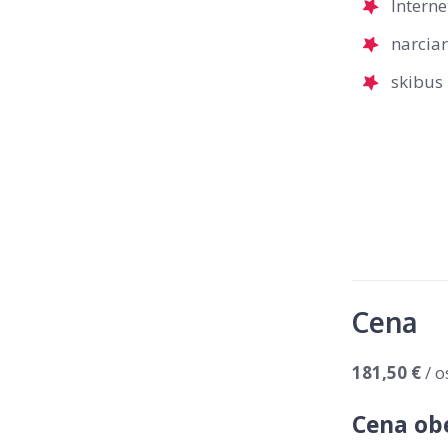
Interne
narcia
skibus
Cena
181,50 €
/ o
Cena ob