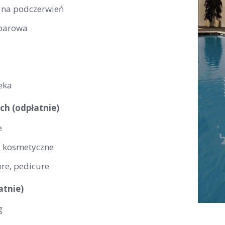
 na podczerwień
 parowa
eka
ch (odpłatnie)
e
i kosmetyczne
re, pedicure
atnie)
g