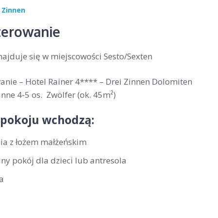
 Zinnen
erowanie
najduje się w miejscowości Sesto/Sexten
nie – Hotel Rainer 4**** – Drei Zinnen Dolomiten
nne 4-5 os. Zwölfer (ok. 45m²)
 pokoju wchodzą:
nia z łożem małżeńskim
ny pokój dla dzieci lub antresola
a