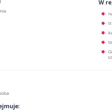
W re
t
rnia
n
t
k
t
G
s
soba
ejmuje: