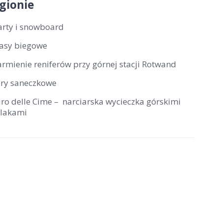
gionie
arty i snowboard
rasy biegowe
armienie reniferów przy górnej stacji Rotwand
ory saneczkowe
iro delle Cime – narciarska wycieczka górskimi
zlakami