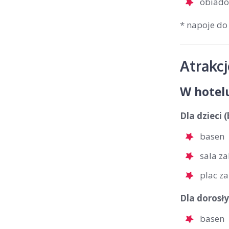
obiado
* napoje do
Atrakc
W hotel
Dla dzieci 
basen
sala z
plac z
Dla dorosły
basen