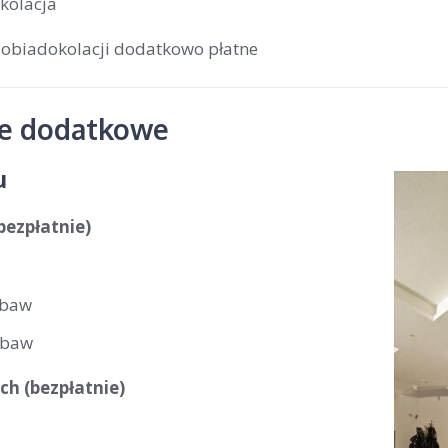
kolacja
 obiadokolacji dodatkowo płatne
je dodatkowe
u
(bezpłatnie)
abaw
abaw
ch (bezpłatnie)