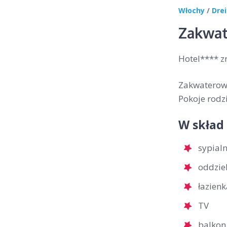
Włochy
/
Drei
Zakwat
Hotel**** z
Zakwaterowa
Pokoje rodzi
W skład
sypial
oddziel
łazienk
TV
balkon