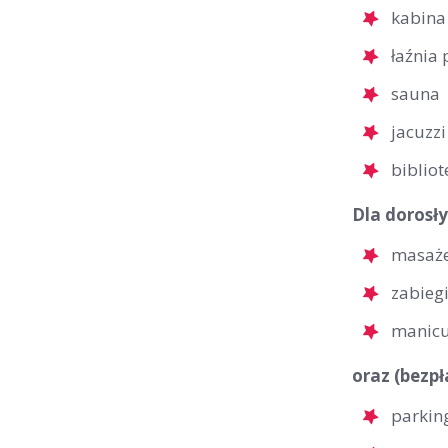
kabina
łaźnia
sauna
jacuzzi
bibliot
Dla dorosły
masaż
zabieg
manicu
oraz (bezpł
parkin