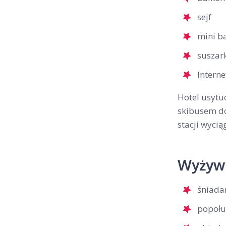
sejf
mini b
suszar
Interne
Hotel usytu
skibusem do 
stacji wyci
Wyżywi
śniada
popołu