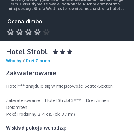
Helm. Hotel słynie ze swojej doskonałej kuchni oraz bardzo
milej obsługi. Strefa Wellnes to również mocna strona hotelu.
Ocena dimbo
Hotel Strobl
Włochy
/
Drei Zinnen
Zakwaterowanie
Hotel*** znajduje się w miejscowości Sesto/Sexten
Zakwaterowanie – Hotel Strobl 3*** – Drei Zinnen
Dolomiten
Pokój rodzinny 2-4 os. (ok. 37 m²)
W skład pokoju wchodzą: