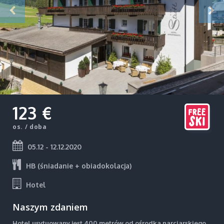
123 €
os. / doba
05.12 - 12.12.2020
HB (śniadanie + obiadokolacja)
Hotel
Naszym zdaniem
Hotel usytuowany jest 400 metrów od ośrodka narciarskiego