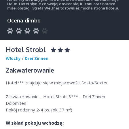
Helm. Hotel słynie ze swojej doskonałej kuchni oraz bardzo
milej obsługi. Strefa Wellnes to również mocna strona hotelu.
Ocena dimbo
Hotel Strobl
Włochy
/
Drei Zinnen
Zakwaterowanie
Hotel*** znajduje się w miejscowości Sesto/Sexten
Zakwaterowanie – Hotel Strobl 3*** – Drei Zinnen
Dolomiten
Pokój rodzinny 2-4 os. (ok. 37 m²)
W skład pokoju wchodzą: