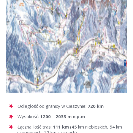
Odległość od granicy w Cieszynie:
720 km
Wysokość:
1200 – 2033 m n.p.m
Łączna ilość tras:
111 km
(45 km niebieskich, 54 km
czerwonych, 12 km czarnych)