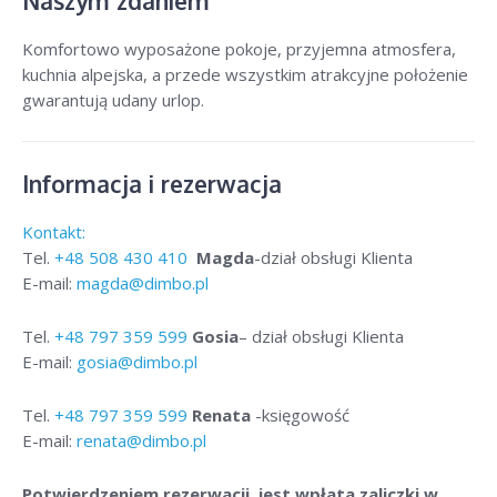
Naszym zdaniem
Komfortowo wyposażone pokoje, przyjemna atmosfera,
kuchnia alpejska, a przede wszystkim atrakcyjne położenie
gwarantują udany urlop.
Informacja i rezerwacja
Kontakt:
Tel.
+48
508 430 410
Magda
-dział obsługi Klienta
E-mail:
magda@dimbo.pl
Tel.
+48
797 359 599
Gosia
– dział obsługi Klienta
E-mail:
gosia@dimbo.pl
Tel.
+48
797 359 599
Renata
-księgowość
E-mail:
renata@dimbo.pl
Potwierdzeniem rezerwacji jest wpłata zaliczki w