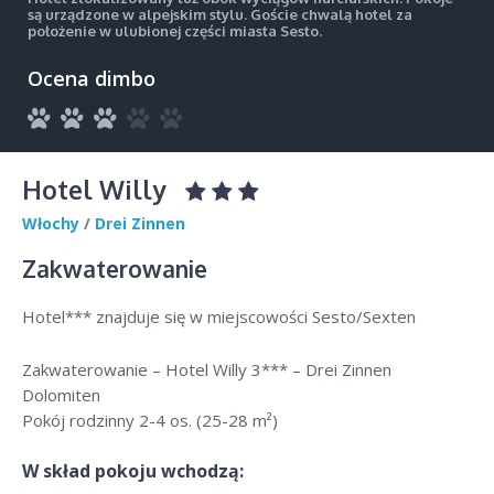
są urządzone w alpejskim stylu. Goście chwalą hotel za
położenie w ulubionej części miasta Sesto.
Ocena dimbo
Hotel Willy
Włochy
/
Drei Zinnen
Zakwaterowanie
Hotel*** znajduje się w miejscowości Sesto/Sexten
Zakwaterowanie – Hotel Willy 3*** – Drei Zinnen
Dolomiten
Pokój rodzinny 2-4 os. (25-28 m²)
W skład pokoju wchodzą: