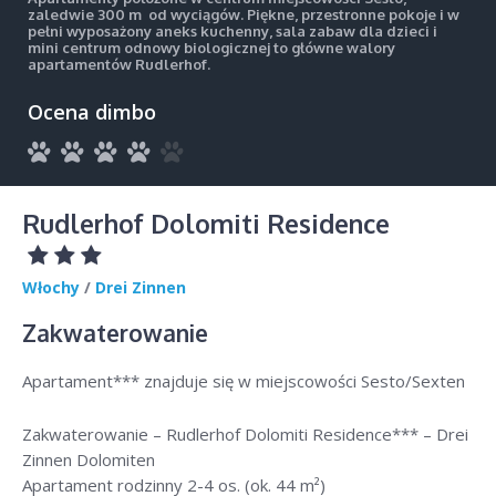
zaledwie 300 m od wyciągów. Piękne, przestronne pokoje i w
pełni wyposażony aneks kuchenny, sala zabaw dla dzieci i
mini centrum odnowy biologicznej to główne walory
apartamentów Rudlerhof.
Ocena dimbo
Rudlerhof Dolomiti Residence
Włochy
/
Drei Zinnen
Zakwaterowanie
Apartament*** znajduje się w miejscowości Sesto/Sexten
Zakwaterowanie – Rudlerhof Dolomiti Residence*** – Drei
Zinnen Dolomiten
Apartament rodzinny 2-4 os. (ok. 44 m²)