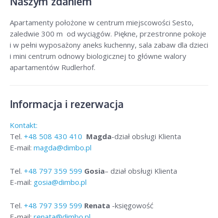
Naszym zdaniem
Apartamenty położone w centrum miejscowości Sesto,
zaledwie 300 m od wyciągów. Piękne, przestronne pokoje
i w pełni wyposażony aneks kuchenny, sala zabaw dla dzieci
i mini centrum odnowy biologicznej to główne walory
apartamentów Rudlerhof.
Informacja i rezerwacja
Kontakt:
Tel.
+48
508 430 410
Magda
-dział obsługi Klienta
E-mail:
magda@dimbo.pl
Tel.
+48
797 359 599
Gosia
– dział obsługi Klienta
E-mail:
gosia@dimbo.pl
Tel.
+48
797 359 599
Renata
-księgowość
E-mail:
renata@dimbo.pl