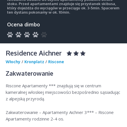
stoku. Przed apartamentami znajduje się przystanek skibusa,
który dojeżdża do wyciągów w przeciągu ok. 3-5min. Spacerem
ten dystans pokonamy w ok. 10min.
Ocena dimbo
Residence Aichner
Włochy
/
Kronplatz
/
Riscone
Zakwaterowanie
Riscone Apartamenty *** znajdują się w centrum
kameralnej włoskiej miejscowości bezpośrednio sąsiadując
z alpejską przyrodą.
Zakwaterowanie – Apartamenty Aichner 3*** – Riscone
Apartamenty rodzinne 2-4 os.