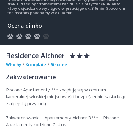
stoku. Przed apartamentami znajduje się przystanek skibusa,
który dojeżdża do wyciągów w przeciągu ok. 3-5min. Spacerem
ten dystans pokonamy w ok. 10min.
Ocena dimbo
Residence Aichner
Włochy
/
Kronplatz
/
Riscone
Zakwaterowanie
Riscone Apartamenty *** znajdują się w centrum
kameralnej włoskiej miejscowości bezpośrednio sąsiadując
z alpejską przyrodą.
Zakwaterowanie – Apartamenty Aichner 3*** – Riscone
Apartamenty rodzinne 2-4 os.