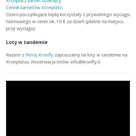
Kronplatz karnet dziecięcy.
Cennik karnetów Kronplatz.
Dzieci początkujące będą korzystały z prywatnego wyciągu
taśmowego w cenie ok. 10 € za dzień (płatne na miejscu
przy wyciągu).
Loty w tandemie
Razem z
Firmą Kronfly
zapraszamy na loty w tandemie na
Kronplatzu. Rezerwacja lotów: info@kronfly.it