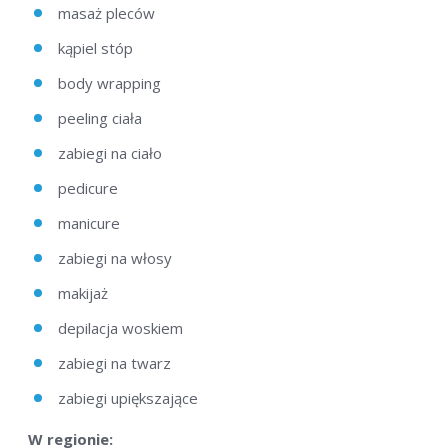
masaż pleców
kąpiel stóp
body wrapping
peeling ciała
zabiegi na ciało
pedicure
manicure
zabiegi na włosy
makijaż
depilacja woskiem
zabiegi na twarz
zabiegi upiększające
W regionie: