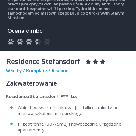
otaczające góry, takich jak pasmo górskie doliny Ahrn. Dobry
standard, bezpłatne wi-fi i parking. Tylko kilka minut
samochodem od malowniczego Brunico z urokliwym Starym
Miastem.
Ocena dimbo
Residence Stefansdorf
Włochy
/
Kronplatz
/
Riscone
Zakwaterowanie
Residence Stefansdorf
*** to:
Obiekt w świetnej lokalizacji – tylko 4 minuty od
miejsca szkolenia narciarskiego
Przestronne (30-75m2) i nowocześnie urządzone
apartamenty