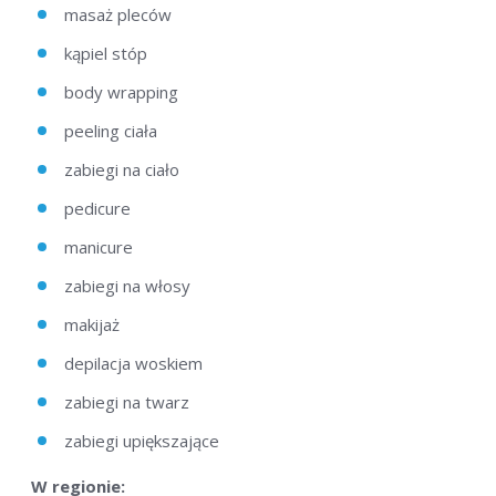
masaż pleców
kąpiel stóp
body wrapping
peeling ciała
zabiegi na ciało
pedicure
manicure
zabiegi na włosy
makijaż
depilacja woskiem
zabiegi na twarz
zabiegi upiększające
W regionie: