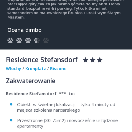
otaczające góry, takich jak pasmo górskie doliny Ahrn. Dobry
standard, bezpłatne wi-fi i parking. Tylko kilka minut
samochodem od malowniczego Brunico z urokliwym Starym
Miastem.
Ocena dimbo
Residence Stefansdorf
Włochy
/
Kronplatz
/
Riscone
Zakwaterowanie
Residence Stefansdorf
*** to:
Obiekt w świetnej lokalizacji – tylko 4 minuty od
miejsca szkolenia narciarskiego
Przestronne (30-75m2) i nowocześnie urządzone
apartamenty