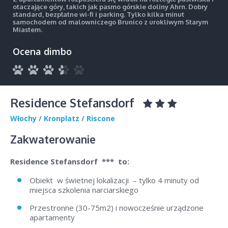
otaczające góry, takich jak pasmo górskie doliny Ahrn. Dobry
standard, bezpłatne wi-fi i parking. Tylko kilka minut
samochodem od malowniczego Brunico z urokliwym Starym
Miastem.
Ocena dimbo
Residence Stefansdorf
Włochy
/
Kronplatz
/
Riscone
Zakwaterowanie
Residence Stefansdorf
*** to:
Obiekt w świetnej lokalizacji – tylko 4 minuty od
miejsca szkolenia narciarskiego
Przestronne (30-75m2) i nowocześnie urządzone
apartamenty