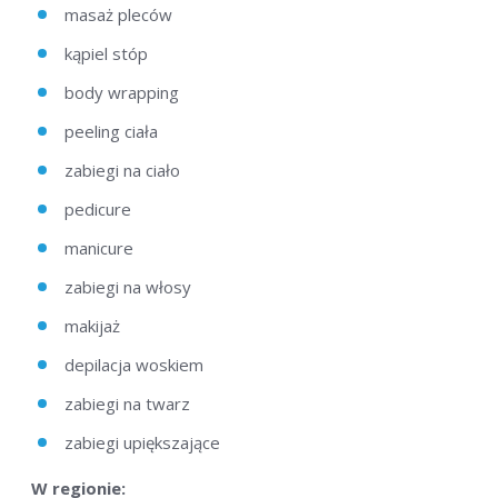
masaż pleców
kąpiel stóp
body wrapping
peeling ciała
zabiegi na ciało
pedicure
manicure
zabiegi na włosy
makijaż
depilacja woskiem
zabiegi na twarz
zabiegi upiększające
W regionie: