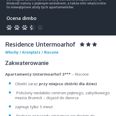
bliskość natury z pięknym widokiem, a także mili właściciele
to niewątpliwe atuty tych apartamentów.
Ocena dimbo
Residence Untermoarhof
Włochy
/
Kronplatz
/
Riscone
Zakwaterowanie
Apartamenty Untermoarhof 3***
– Riscone
Obiekt zaraz
przy miejscu zbiórki dla dzieci
Położony niedaleko centrum pięknego, zabytkowego
miasta Bruneck – dojazd do dworca
zajmuje tylko 5 minut
Podczas przyjazdu otrzymuje się dostęp do