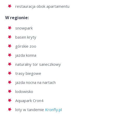
restauracja obok apartamentu
W regionie:
snowpark
basen kryty
górskie zoo
jazda konna
naturalny tor saneczkowy
trasy biegowe
jazda nocna na nartach
lodowisko
Aquapark Cron4
loty w tandemie
Kronfly.pl