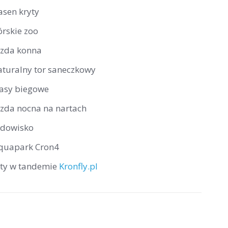
asen kryty
órskie zoo
azda konna
aturalny tor saneczkowy
rasy biegowe
azda nocna na nartach
odowisko
quapark Cron4
oty w tandemie
Kronfly.pl