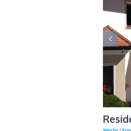
Resid
Włochy
/
Kro