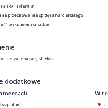
fińska i solarium
tna przechowalnia sprzętu narciarskiego
ość wykupienia śniadań
enie
racja dostępna przy obiekcie
je dodatkowe
amentach:
W re
bezpłatnie)
s