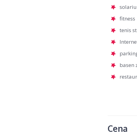
solari
fitness
tenis s
Interne
parking
basen z
restau
Cena