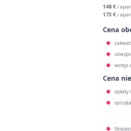
148 €
/ apa
173 €
/ apa
Cena ob
zakwat
ubezpi
wstęp 
Cena nie
opłaty 
sprząt
Skipass