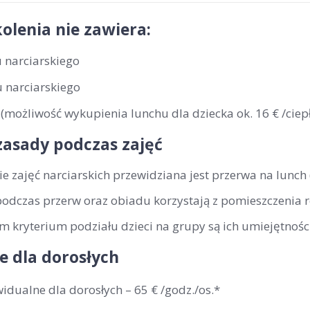
olenia nie zawiera:
 narciarskiego
 narciarskiego
(możliwość wykupienia lunchu dla dziecka ok. 16 € /ciepł
zasady podczas zajęć
ie zajęć narciarskich przewidziana jest przerwa na lunch
podczas przerw oraz obiadu korzystają z pomieszczenia 
 kryterium podziału dzieci na grupy są ich umiejętności
e dla dorosłych
widualne dla dorosłych –
65 € /godz./os
.*