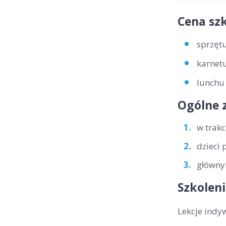
Cena szk
sprzętu
karnetu
lunchu 
Ogólne 
w trakc
dzieci 
głównym
Szkoleni
Lekcje indy