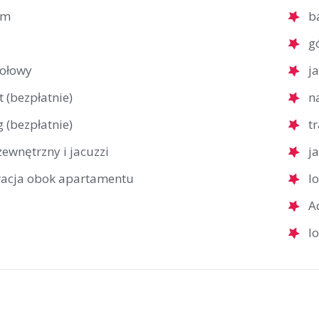
um
b
g
tołowy
j
t (bezpłatnie)
n
 (bezpłatnie)
t
ewnętrzny i jacuzzi
j
racja obok apartamentu
l
A
l