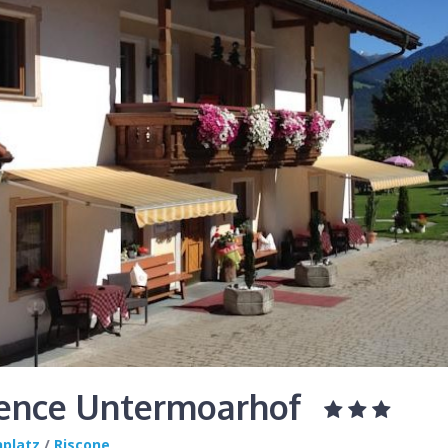
ence Untermoarhof
nplatz
/
Riscone