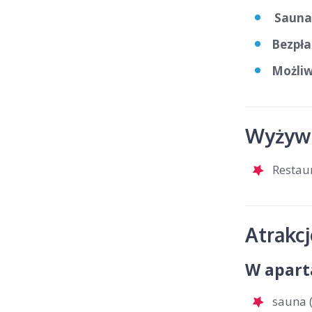
Sauna 
Bezpła
Możliw
Wyżywi
Restau
Atrakc
W apart
sauna (