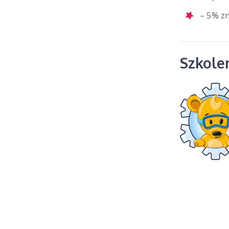
– 5% zn
Szkolen