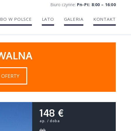
Biuro czynne:
Pn-Pt: 8:00 – 16:00
BO W POLSCE
LATO
GALERIA
KONTAKT
IWALNA
 OFERTY
148 €
ap. / doba