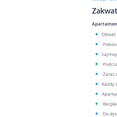
Zakwat
Apartamen
Obiekt
Położo
zajmuje
Podcza
Zaraz 
Każdy 
Aparta
Bezpła
Do dysp