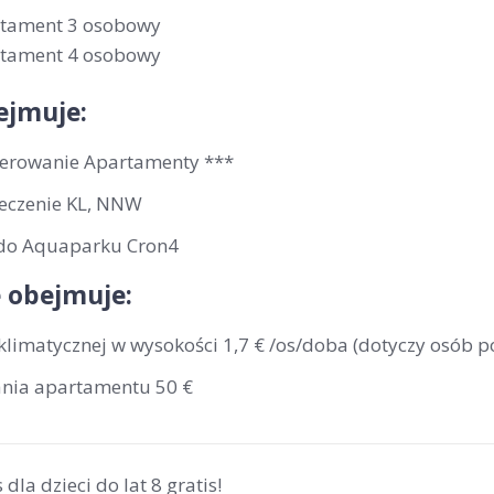
rtament 3 osobowy
rtament 4 osobowy
ejmuje:
erowanie Apartamenty ***
eczenie KL, NNW
do Aquaparku Cron4
 obejmuje:
klimatycznej w wysokości 1,7 € /os/doba (dotyczy osób p
ania apartamentu 50 €
 dla dzieci do lat 8 gratis!