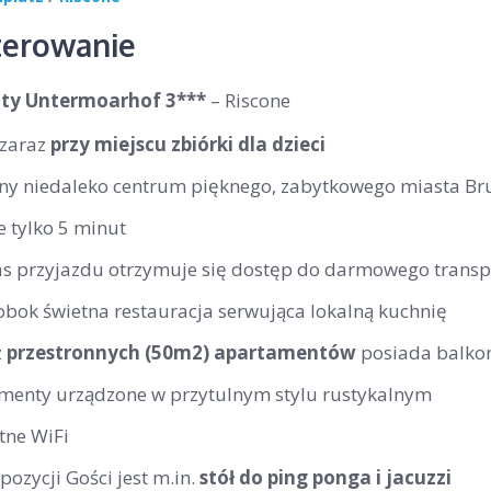
erowanie
ty Untermoarhof 3***
– Riscone
 zaraz
przy miejscu zbiórki dla dzieci
ny niedaleko centrum pięknego, zabytkowego miasta Br
 tylko 5 minut
s przyjazdu otrzymuje się dostęp do darmowego transp
obok świetna restauracja serwująca lokalną kuchnię
z
przestronnych (50m2) apartamentów
posiada balko
menty urządzone w przytulnym stylu rustykalnym
tne WiFi
ozycji Gości jest m.in.
stół do ping ponga i jacuzzi