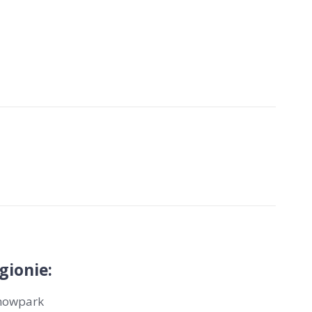
gionie:
nowpark