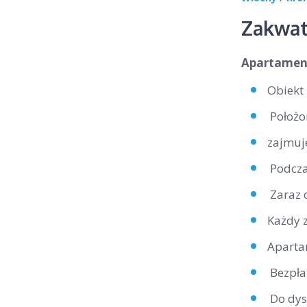
Zakwat
Apartamen
Obiekt
Położo
zajmuje
Podcza
Zaraz 
Każdy 
Aparta
Bezpła
Do dysp