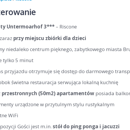
erowanie
ty Untermoarhof 3***
– Riscone
 zaraz
przy miejscu zbiórki dla dzieci
ny niedaleko centrum pięknego, zabytkowego miasta Br
 tylko 5 minut
s przyjazdu otrzymuje się dostęp do darmowego transp
obok świetna restauracja serwująca lokalną kuchnię
z
przestronnych (50m2) apartamentów
posiada balko
menty urządzone w przytulnym stylu rustykalnym
tne WiFi
ozycji Gości jest m.in.
stół do ping ponga i jacuzzi