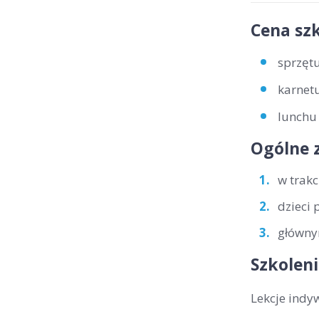
Cena szk
sprzętu
karnetu
lunchu 
Ogólne 
w trakc
dzieci 
głównym
Szkoleni
Lekcje indy