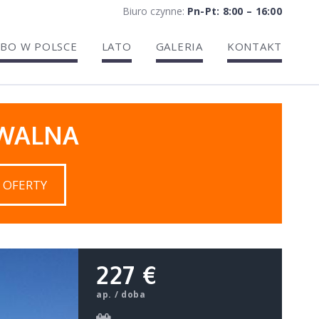
Biuro czynne:
Pn-Pt: 8:00 – 16:00
BO W POLSCE
LATO
GALERIA
KONTAKT
IWALNA
 OFERTY
227 €
ap. / doba