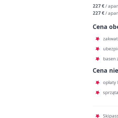
227 €
/ apa
227 €
/ apa
Cena ob
zakwat
ubezpi
basen z
Cena nie
opłaty 
sprząt
Skipass