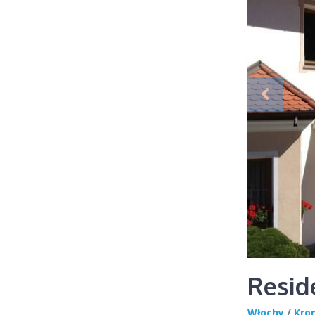
Resid
Włochy
/
Kro