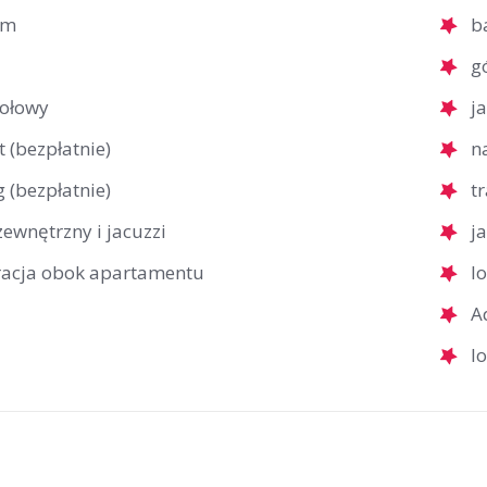
um
b
g
tołowy
j
t (bezpłatnie)
n
 (bezpłatnie)
t
ewnętrzny i jacuzzi
j
racja obok apartamentu
l
A
l