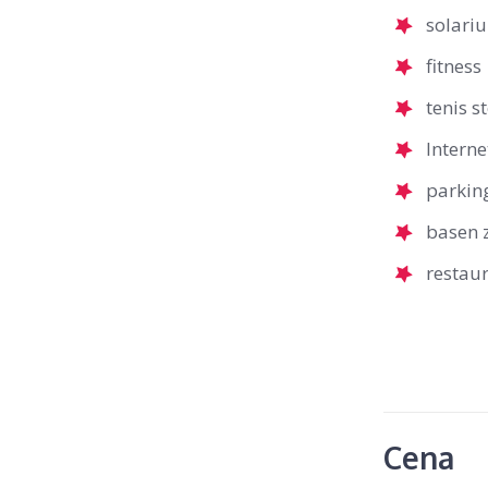
solari
fitness
tenis s
Interne
parking
basen z
restau
Cena