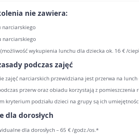
olenia nie zawiera:
 narciarskiego
 narciarskiego
(możliwość wykupienia lunchu dla dziecka ok. 16 € /ciepł
zasady podczas zajęć
ie zajęć narciarskich przewidziana jest przerwa na lunch
podczas przerw oraz obiadu korzystają z pomieszczenia 
 kryterium podziału dzieci na grupy są ich umiejętności
e dla dorosłych
widualne dla dorosłych –
65 € /godz./os
.*