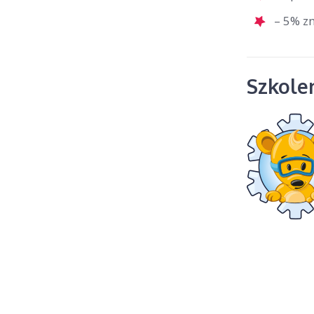
– 5% zn
Szkolen