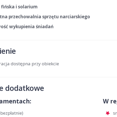
fińska i solarium
tna przechowalnia sprzętu narciarskiego
ość wykupienia śniadań
enie
racja dostępna przy obiekcie
je dodatkowe
amentach:
W re
bezpłatnie)
s