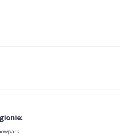
gionie:
nowpark