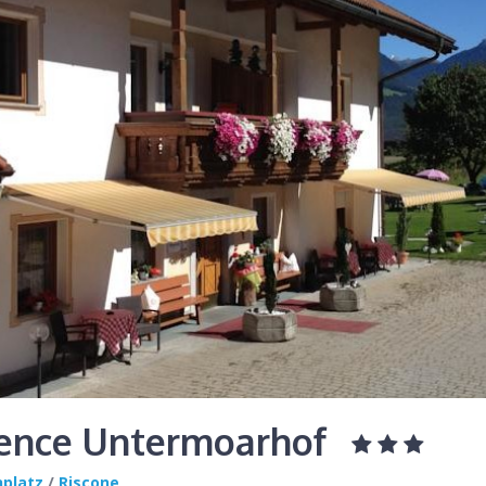
ence Untermoarhof
nplatz
/
Riscone