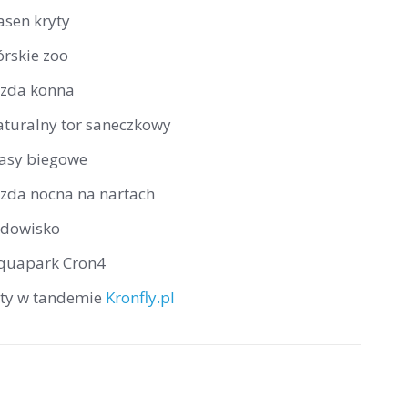
asen kryty
órskie zoo
azda konna
aturalny tor saneczkowy
rasy biegowe
azda nocna na nartach
odowisko
quapark Cron4
oty w tandemie
Kronfly.pl