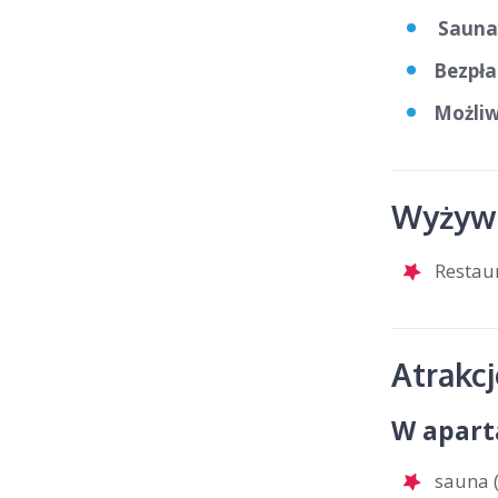
Sauna 
Bezpła
Możliw
Wyżywi
Restau
Atrakc
W apart
sauna (