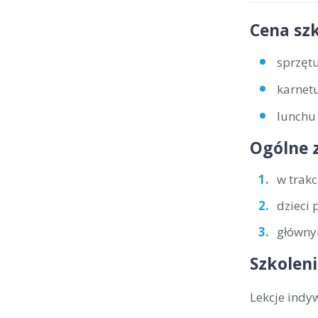
Cena szk
sprzętu
karnetu
lunchu 
Ogólne 
w trakc
dzieci 
głównym
Szkoleni
Lekcje indy