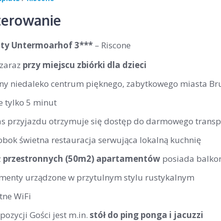
erowanie
ty Untermoarhof 3***
– Riscone
 zaraz
przy miejscu zbiórki dla dzieci
ny niedaleko centrum pięknego, zabytkowego miasta Br
 tylko 5 minut
s przyjazdu otrzymuje się dostęp do darmowego transp
obok świetna restauracja serwująca lokalną kuchnię
z
przestronnych (50m2) apartamentów
posiada balko
menty urządzone w przytulnym stylu rustykalnym
tne WiFi
ozycji Gości jest m.in.
stół do ping ponga i jacuzzi