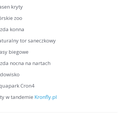
asen kryty
órskie zoo
azda konna
aturalny tor saneczkowy
rasy biegowe
azda nocna na nartach
odowisko
quapark Cron4
oty w tandemie
Kronfly.pl