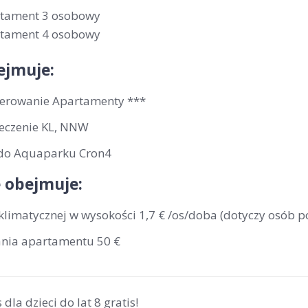
rtament 3 osobowy
rtament 4 osobowy
ejmuje:
erowanie Apartamenty ***
eczenie KL, NNW
do Aquaparku Cron4
 obejmuje:
klimatycznej w wysokości 1,7 € /os/doba (dotyczy osób p
ania apartamentu 50 €
 dla dzieci do lat 8 gratis!