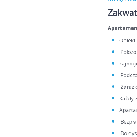
Zakwat
Apartamen
Obiekt
Położo
zajmuje
Podcza
Zaraz 
Każdy 
Aparta
Bezpła
Do dysp