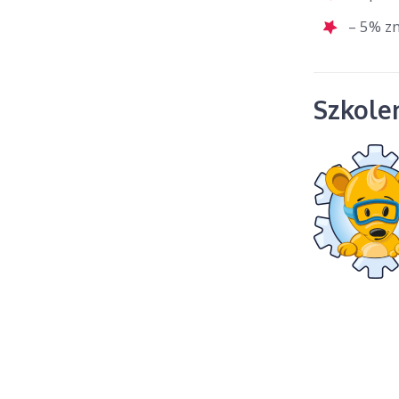
– 5% zn
Szkolen