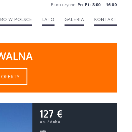
Biuro czynne:
Pn-Pt: 8:00 – 16:00
BO W POLSCE
LATO
GALERIA
KONTAKT
IWALNA
 OFERTY
127 €
ap. / doba