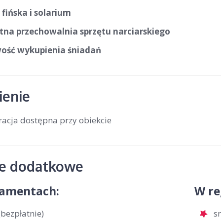
fińska i solarium
tna przechowalnia sprzętu narciarskiego
ość wykupienia śniadań
enie
racja dostępna przy obiekcie
je dodatkowe
amentach:
W re
bezpłatnie)
s