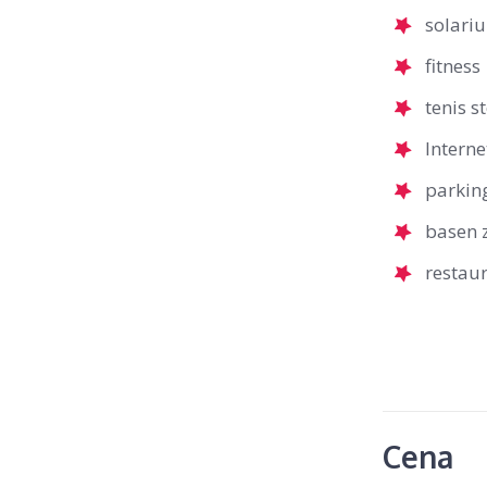
solari
fitness
tenis s
Interne
parking
basen z
restau
Cena