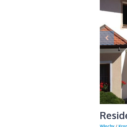
Resid
Włochy
/
Kro