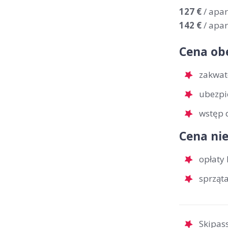
127 €
/ apa
142 €
/ apa
Cena ob
zakwat
ubezpi
wstęp 
Cena nie
opłaty 
sprząt
Skipass