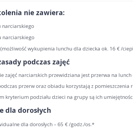
olenia nie zawiera:
 narciarskiego
 narciarskiego
(możliwość wykupienia lunchu dla dziecka ok. 16 € /ciepł
zasady podczas zajęć
ie zajęć narciarskich przewidziana jest przerwa na lunch
podczas przerw oraz obiadu korzystają z pomieszczenia 
 kryterium podziału dzieci na grupy są ich umiejętności
e dla dorosłych
widualne dla dorosłych –
65 € /godz./os
.*