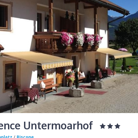
ence Untermoarhof
nplatz
/
Riscone