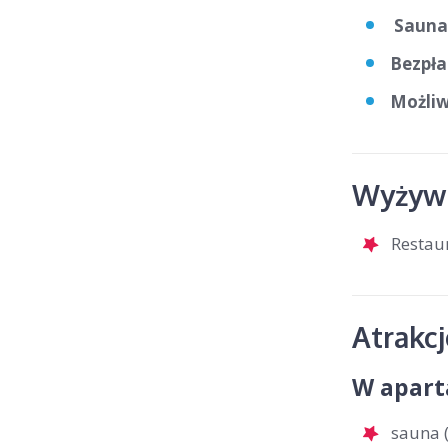
Sauna 
Bezpła
Możliw
Wyżywi
Restau
Atrakc
W apart
sauna (