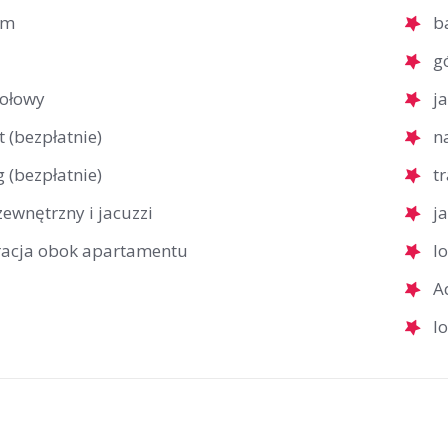
um
b
g
tołowy
j
t (bezpłatnie)
n
 (bezpłatnie)
t
ewnętrzny i jacuzzi
j
racja obok apartamentu
l
A
l