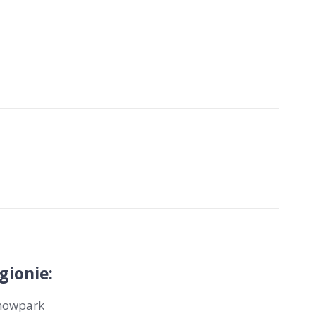
gionie:
nowpark